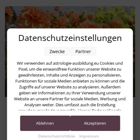
Datenschutzeinstellungen
Zwecke
Partner
Wir verwenden auf astrologie-ausbildung.eu Cookies und
Pixel, um die einwandfreie Funktion unserer Website zu
gewährleisten, Inhalte und Anzeigen zu personalisieren,
Funktionen für soziale Medien anbieten zu können und die
Zugriffe auf unserer Website zu analysieren. Außerdem
geben wir Informationen zu Ihrer Verwendung unserer
Website an unsere Partner für soziale Medien, Werbung und
Analysen weiter. Dies umfasst auch die Erstellung
Astrologische Monatsvorschau
pseudonymer Nutzungsprofile. Unsere Partner (Google
August 2026: Zwischen Erkenntnis
Advertising Products) führen diese Informationen
möglicherweise mit weiteren Daten zusammen, die Sie ihnen
Ablehnen
Akzeptieren
und Umsetzung
bereitgestellt haben (bspw. anhand eines persönlichen
Accounts) oder welche sie im Rahmen Ihrer Nutzung der
Datenschutzrichtlinie
Impressum