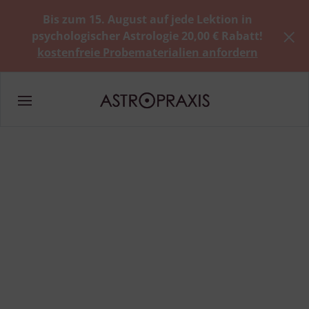
Bis zum 15. August auf jede Lektion in
psychologischer Astrologie 20,00 € Rabatt!
kostenfreie Probematerialien anfordern
Astrologie lernen im
Einzelunterricht –
persönlich, flexibel,
professionell
Die einzige 1:1-Astrologie-Ausbildung
mit erfahrenen Tutor*innen und Praktikum