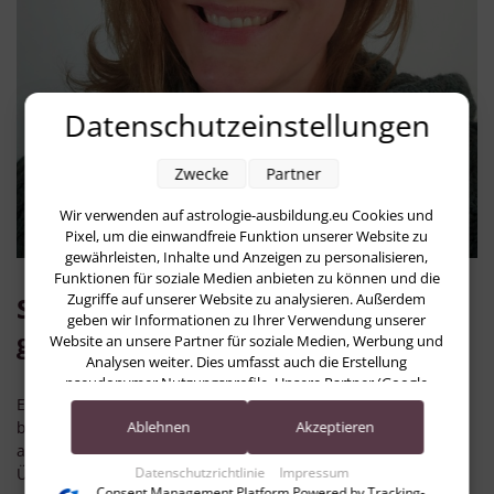
Datenschutzeinstellungen
Zwecke
Partner
Wir verwenden auf astrologie-ausbildung.eu Cookies und
Pixel, um die einwandfreie Funktion unserer Website zu
gewährleisten, Inhalte und Anzeigen zu personalisieren,
Funktionen für soziale Medien anbieten zu können und die
Zugriffe auf unserer Website zu analysieren. Außerdem
Studienberatung – kostenfrei und
geben wir Informationen zu Ihrer Verwendung unserer
ganz unverbindlich
Website an unsere Partner für soziale Medien, Werbung und
Analysen weiter. Dies umfasst auch die Erstellung
pseudonymer Nutzungsprofile. Unsere Partner (Google
Ein Gespräch mit unserer Studienberaterin Maria Zebisch
Advertising Products) führen diese Informationen
möglicherweise mit weiteren Daten zusammen, die Sie ihnen
bringt dir nicht nur Klarheit über die Ausbildung, sondern
Ablehnen
Akzeptieren
bereitgestellt haben (bspw. anhand eines persönlichen
auch eine persönliche Mini-Deutung deines Horoskops.
Accounts) oder welche sie im Rahmen Ihrer Nutzung der
Überraschend, wie deutlich selbst eine kurze Analyse
Datenschutzrichtlinie
Impressum
Dienste gesammelt haben (bspw. Nutzungsdaten anderer
Consent Management Platform Powered by Tracking-