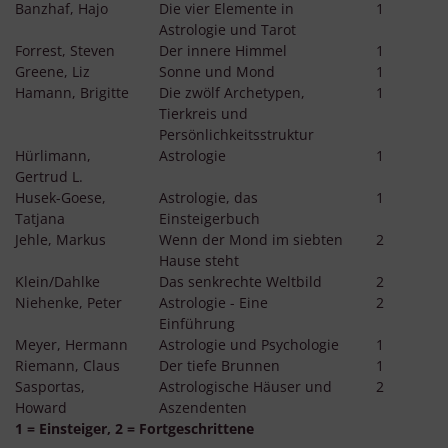
Banzhaf, Hajo
Die vier Elemente in
1
Astrologie und Tarot
Forrest, Steven
Der innere Himmel
1
Greene, Liz
Sonne und Mond
1
Hamann, Brigitte
Die zwölf Archetypen,
1
Tierkreis und
Persönlichkeitsstruktur
Hürlimann,
Astrologie
1
Gertrud L.
Husek-Goese,
Astrologie, das
1
Tatjana
Einsteigerbuch
Jehle, Markus
Wenn der Mond im siebten
2
Hause steht
Klein/Dahlke
Das senkrechte Weltbild
2
Niehenke, Peter
Astrologie - Eine
2
Einführung
Meyer, Hermann
Astrologie und Psychologie
1
Riemann, Claus
Der tiefe Brunnen
1
Sasportas,
Astrologische Häuser und
2
Howard
Aszendenten
1 = Einsteiger, 2 = Fortgeschrittene