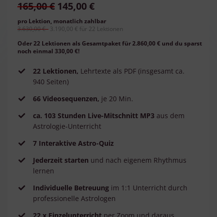
165,00 €
145,00 €
pro Lektion, monatlich zahlbar
3.630,00 €
3.190,00 € für 22 Lektionen
Oder 22 Lektionen als Gesamtpaket für 2.860,00 € und du sparst
noch einmal 330,00 €!
22 Lektionen,
Lehrtexte als PDF (insgesamt ca.
940 Seiten)
66 Videosequenzen,
je 20 Min.
ca. 103 Stunden Live-Mitschnitt MP3
aus dem
Astrologie-Unterricht
7 Interaktive Astro-Quiz
Jederzeit starten
und nach eigenem Rhythmus
lernen
Individuelle Betreuung
im 1:1 Unterricht durch
professionelle Astrologen
22 x Einzelunterricht
per Zoom und daraus