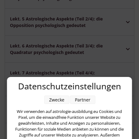
Lekt. 5 Astrologische Aspekte (Teil 2/4): die
Opposition psychologisch gedeutet
Lekt. 6 Astrologische Aspekte (Teil 3/4): die
Quadratur psychologisch gedeutet
Lekt. 7 Astrologische Aspekte (Teil 4/4):
Sextile und Trigone psychologisch
Datenschutzeinstellungen
gedeutet;
Zwecke
Partner
Lekt. 8 Wie mehrere Aspekte in einer
Wir verwenden auf astrologie-ausbildung.eu Cookies und
einzelnen Deutung zusammenfließen.
Pixel, um die einwandfreie Funktion unserer Website zu
gewährleisten, Inhalte und Anzeigen zu personalisieren,
Funktionen für soziale Medien anbieten zu können und die
Lekt. 9 Aspektfiguren im Horoskop finden
Zugriffe auf unserer Website zu analysieren. Außerdem