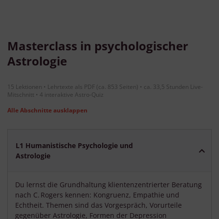
Entwicklung und Verbesserung der Angebote
Verwendung reduzierter Daten zur Auswahl von Inhalten
Besondere Features:
Verwendung genauer Standortdaten
Masterclass in psychologischer
Endgeräteeigenschaften zur Identifikation aktiv abfragen
Astrologie
15 Lektionen • Lehrtexte als PDF (ca. 853 Seiten) • ca. 33,5 Stunden Live-
Mitschnitt • 4 interaktive Astro-Quiz
Alle Abschnitte ausklappen
L1 Humanistische Psychologie und
Astrologie
Du lernst die Grundhaltung klientenzentrierter Beratung
nach C. Rogers kennen: Kongruenz, Empathie und
Echtheit. Themen sind das Vorgespräch, Vorurteile
gegenüber Astrologie, Formen der Depression