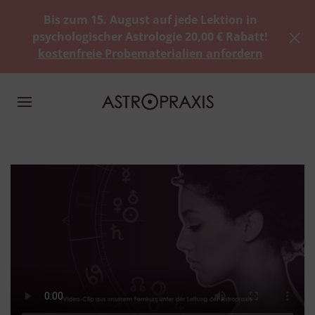
Bis zum 15. August auf jede Lektion in
psychologischer Astrologie 20,00 € Rabatt!
kostenfreie Probematerialien anfordern