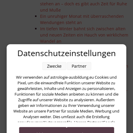
stehen an – doch es gibt auch Zeit für Ruhe
und Muße
Ein unruhiger Monat mit überraschenden
Wendungen steht an
Im tiefen Winter bahnt sich zwischen alten
und neuen Zeiten ein Hauch von wirklichem
Wandel an
Ein gutes und unproblematisches
Datenschutzeinstellungen
Jahresende – eine gute Gelegenheit, um
positiv vorauszuschauen
Zwecke
Partner
Die ersten Vorboten einer neuen Zeit zeigen
sich im herbstlichen Grau
Wir verwenden auf astrologie-ausbildung.eu Cookies und
Die Zeit ist intensiv – wir können nun den
Pixel, um die einwandfreie Funktion unserer Website zu
Wandel erleben
gewährleisten, Inhalte und Anzeigen zu personalisieren,
Ein Monat im Zeichen der Kraft rückläufiger
Funktionen für soziale Medien anbieten zu können und die
Planeten
Zugriffe auf unserer Website zu analysieren. Außerdem
Markante Wendepunkte und großer
geben wir Informationen zu Ihrer Verwendung unserer
Tatendrang prägen den neuen Monat
Website an unsere Partner für soziale Medien, Werbung und
Zurück nach vorn – warum es sich im
Analysen weiter. Dies umfasst auch die Erstellung
Hochsommer lohnt, noch einmal gründlich
pseudonymer Nutzungsprofile. Unsere Partner (Google
Advertising Products) führen diese Informationen
über alles nachzudenken