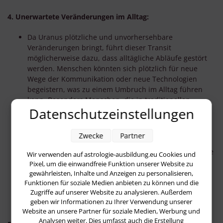
4. Unerwartete Veränderungen im Alltag:
Da Uranus plötzliche und unvorhersehbare
Veränderungen bringt, führt dieser Transit
möglicherweise dazu, dass alltägliche Abläufe gestört
werden. Menschen könnten sich plötzlich für neue
Wege der Kommunikation oder neue Technologien
begeistern, was zu einem Umbruch im Alltag führen
kann. Besonders Menschen, die in traditionellen
Datenschutzeinstellungen
Berufen oder in einem eher konservativen Umfeld
arbeiten, könnten von diesem Transit überrascht
werden.
Zwecke
Partner
Es könnte auch zu Veränderungen in der Art und Weise
Wir verwenden auf astrologie-ausbildung.eu Cookies und
kommen, wie man Reisen oder alltägliche Mobilität
Pixel, um die einwandfreie Funktion unserer Website zu
handhabt. Der Einfluss auf den Bereich der
gewährleisten, Inhalte und Anzeigen zu personalisieren,
Funktionen für soziale Medien anbieten zu können und die
Kommunikationstechnologie könnte zu einem Anstieg
Zugriffe auf unserer Website zu analysieren. Außerdem
der Nutzung von Online-Plattformen und mobilen
geben wir Informationen zu Ihrer Verwendung unserer
Geräten führen.
Website an unsere Partner für soziale Medien, Werbung und
Analysen weiter. Dies umfasst auch die Erstellung