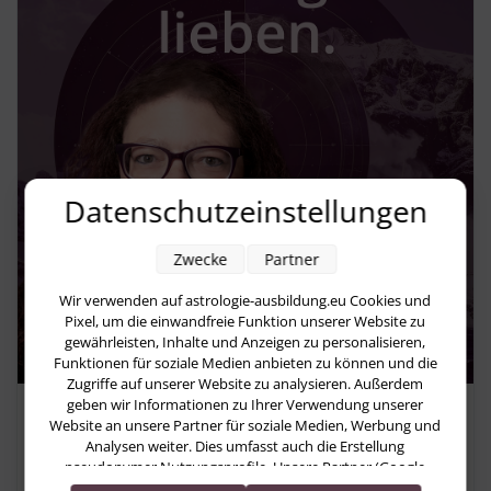
Datenschutzeinstellungen
Zwecke
Partner
Wir verwenden auf astrologie-ausbildung.eu Cookies und
Pixel, um die einwandfreie Funktion unserer Website zu
gewährleisten, Inhalte und Anzeigen zu personalisieren,
Funktionen für soziale Medien anbieten zu können und die
Zugriffe auf unserer Website zu analysieren. Außerdem
geben wir Informationen zu Ihrer Verwendung unserer
Astropraxis-Podcast
Website an unsere Partner für soziale Medien, Werbung und
Analysen weiter. Dies umfasst auch die Erstellung
Richte deine Krone – Warum Jupiter
pseudonymer Nutzungsprofile. Unsere Partner (Google
im Löwen dich einlädt, endlich zu
Advertising Products) führen diese Informationen