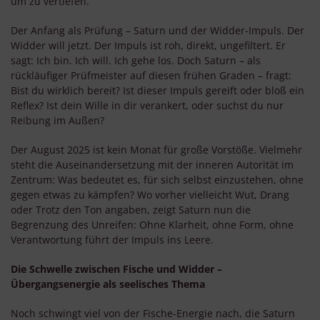
um zu vertiefen.
Der Anfang als Prüfung – Saturn und der Widder-Impuls. Der
Widder will jetzt. Der Impuls ist roh, direkt, ungefiltert. Er
sagt: Ich bin. Ich will. Ich gehe los. Doch Saturn – als
rückläufiger Prüfmeister auf diesen frühen Graden – fragt:
Bist du wirklich bereit? Ist dieser Impuls gereift oder bloß ein
Reflex? Ist dein Wille in dir verankert, oder suchst du nur
Reibung im Außen?
Der August 2025 ist kein Monat für große Vorstöße. Vielmehr
steht die Auseinandersetzung mit der inneren Autorität im
Zentrum: Was bedeutet es, für sich selbst einzustehen, ohne
gegen etwas zu kämpfen? Wo vorher vielleicht Wut, Drang
oder Trotz den Ton angaben, zeigt Saturn nun die
Begrenzung des Unreifen: Ohne Klarheit, ohne Form, ohne
Verantwortung führt der Impuls ins Leere.
Die Schwelle zwischen Fische und Widder –
Übergangsenergie als seelisches Thema
Noch schwingt viel von der Fische-Energie nach, die Saturn