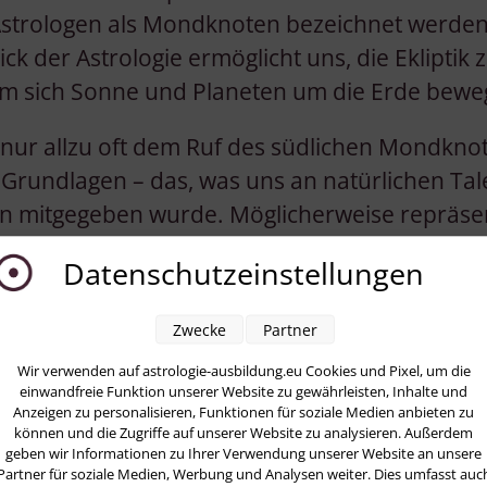
Astrologen als Mondknoten bezeichnet werden
ick der Astrologie ermöglicht uns, die Ekliptik 
em sich Sonne und Planeten um die Erde bewe
n nur allzu oft dem Ruf des südlichen Mondkno
e Grundlagen – das, was uns an natürlichen Ta
 mitgegeben wurde. Möglicherweise repräsen
oten Energien, die wir in einem früheren Leb
Datenschutzeinstellungen
. Wir wissen, wer wir sind, was uns Vertrauen
uch einschränkt. Wenn wir uns zu sehr auf die
Zwecke
Partner
steht die Gefahr, uns selbst zu limitieren.
Wir verwenden auf astrologie-ausbildung.eu Cookies und Pixel, um die
einwandfreie Funktion unserer Website zu gewährleisten, Inhalte und
nden Momenten spüren wir die Energie des n
Anzeigen zu personalisieren, Funktionen für soziale Medien anbieten zu
können und die Zugriffe auf unserer Website zu analysieren. Außerdem
r uns antreibt und Wachstum fördert. Immer
geben wir Informationen zu Ihrer Verwendung unserer Website an unsere
ber unsere gewohnte Rolle des Südknotens hi
Partner für soziale Medien, Werbung und Analysen weiter. Dies umfasst auc