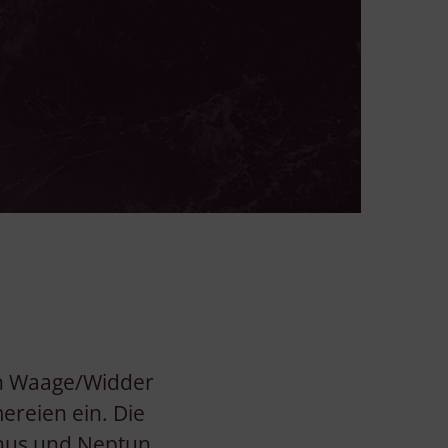
on Waage/Widder
ereien ein. Die
enus und Neptun