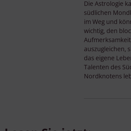
Die Astrologie 
südlichen Mondk
im Weg und könn
wichtig, den bl
Aufmerksamkeit 
auszugleichen, 
das eigene Lebe
Talenten des Sü
Nordknotens le