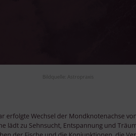
Bildquelle: Astropraxis
uar erfolgte Wechsel der Mondknotenachse v
che lädt zu Sehnsucht, Entspannung und Träum
chen der Fische und die Konjunktionen, die V