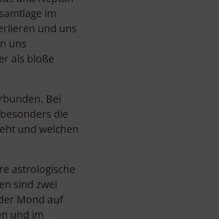
esamtlage im
erlieren und uns
en uns
er als bloße
rbunden. Bei
 besonders die
ieht und welchen
e astrologische
en sind zwei
 der Mond auf
en und im