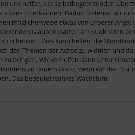
Endgeräteeigenschaften zur Identifikation aktiv abfragen
kann uns helfen, die selbstbegrenzenden Übe
notens zu erkennen. Dadurch stehen wir uns 
en möglicherweise etwas von unserer Angst ver
ockierenden Glaubenssätzen am Südknoten be
zu schenken. Dies kann helfen, die Mondknot
sich den Themen der Achse zu widmen und dam
n zu bringen. Wir verhelfen dann unter Umst
dknotens zu neuem Glanz, wenn wir den Trau
ben. Das bedeutet wahres Wachstum.