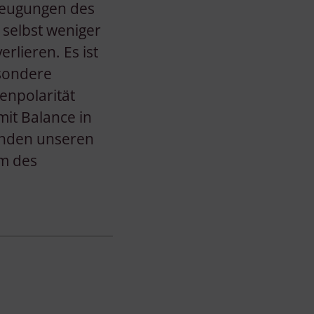
rzeugungen des
selbst weniger
lieren. Es ist
sondere
enpolarität
it Balance in
änden unseren
m des