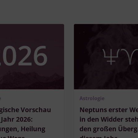
e
Astrologie
gische Vorschau
Neptuns erster W
 Jahr 2026:
in den Widder steh
ungen, Heilung
den großen Überg