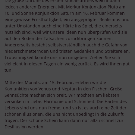
Die große Unruhe des ersten Monatsdrittels weicht dann
jedoch anderen Energien. Mit Merkur Konjunktion Pluto am
10. und Sonne Konjunktion Saturn am 16. Februar kommen
eine gewisse Ernsthaftigkeit, ein ausgeprägter Realismus und
unter Umständen auch eine Härte ins Spiel, die einerseits
nützlich sind, weil wir unsere Ideen nun überprüfen und sie
auf den Boden der Tatsachen zurückbringen können.
Andererseits besteht selbstverständlich auch die Gefahr von
niederschmetternden und tristen Gedanken und Streitereien.
Trübsinnigkeit könnte uns nun umgeben. Ziehen Sie sich
vielleicht in diesen Tagen ein wenig zurück. Es wird Ihnen gut
tun.
Mitte des Monats, am 15. Februar, erleben wir die
Konjunktion von Venus und Neptun in den Fischen. Große
Sehnsüchte machen sich breit. Wir möchten am liebsten
versinken in Liebe, Harmonie und Schönheit. Die Härten des
Lebens sind uns nun fremd, und so ist es auch eine Zeit der
schönen Illusionen, die uns nicht unbedingt in die Zukunft
tragen. Der schöne Schein kann dann nur allzu schnell zur
Desillusion werden.