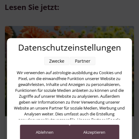
Lesen Sie jetzt:
Datenschutzeinstellungen
Zwecke
Partner
Wir verwenden auf astrologie-ausbildung.eu Cookies und
Pixel, um die einwandfreie Funktion unserer Website zu
gewährleisten, Inhalte und Anzeigen zu personalisieren,
Funktionen für soziale Medien anbieten zu können und die
Zugriffe auf unserer Website zu analysieren. Außerdem
geben wir Informationen zu Ihrer Verwendung unserer
Website an unsere Partner für soziale Medien, Werbung und
Analysen weiter. Dies umfasst auch die Erstellung
pseudonymer Nutzungsprofile. Unsere Partner (Google
Astrologische Monatsvorschau
Advertising Products) führen diese Informationen
möglicherweise mit weiteren Daten zusammen, die Sie ihnen
Ablehnen
Akzeptieren
August 2026: Zwischen Erkenntnis
bereitgestellt haben (bspw. anhand eines persönlichen