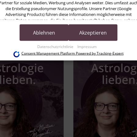
Partner für soziale Medien, Werbung und Analysen weiter. Dies umfasst auc
die Erstellung pseudonymer Nutzungsprofile. Unsere Partner (Google
Advertising Products) führen diese Informationen möglicherweise mit
weiteren Daten zusammen, die Sie ihnen bereitgestellt haben (bspw. anhan
eines persönlichen Accounts) oder welche sie im Rahmen Ihrer Nutzung der
Dienste gesammelt haben (bspw. Nutzungsdaten anderer Geräte). Ihre
Ablehnen
Akzeptieren
Einwilligung zur Nutzung von Cookies und Pixeln können Sie jederzeit
widerrufen, indem Sie auf den Datenschutz-Button links unten klicken und
Datenschutzrichtlinie
Impressum
dort die entsprechenden Anpassungen vornehmen.
Consent Management Platform Powered by Tracking-Expert
Zwecke der Datenverarbeitung durch unsere Partner:
Speichern von oder Zugriff auf Informationen auf einem Endgerät
Verwendung reduzierter Daten zur Auswahl von Werbeanzeigen
Erstellung von Profilen für personalisierte Werbung
Verwendung von Profilen zur Auswahl personalisierter Werbung
Erstellung von Profilen zur Personalisierung von Inhalten
Verwendung von Profilen zur Auswahl personalisierter Inhalte
Messung der Werbeleistung
Messung der Performance von Inhalten
Analyse von Zielgruppen durch Statistiken oder Kombinationen von Daten aus
erschiedenen Quellen
Entwicklung und Verbesserung der Angebote
Verwendung reduzierter Daten zur Auswahl von Inhalten
Besondere Features: