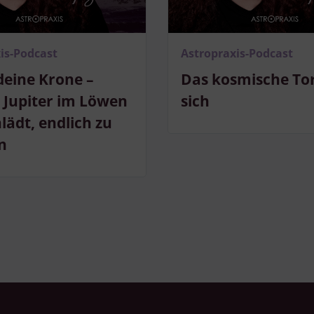
Verwendung genauer Standortdaten
Endgeräteeigenschaften zur Identifikation aktiv abfragen
is-Podcast
Astropraxis-Podcast
deine Krone –
Das kosmische Tor
Jupiter im Löwen
sich
nlädt, endlich zu
n