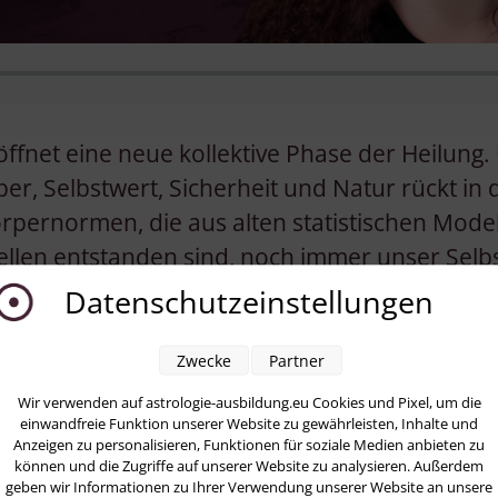
öffnet eine neue kollektive Phase der Heilung
er, Selbstwert, Sicherheit und Natur rückt in 
pernormen, die aus alten statistischen Mode
llen entstanden sind, noch immer unser Selb
iele Menschen dem eigenen Körper entfremdet
Datenschutzeinstellungen
röffnet Chiron im Stier für die kommenden J
Zwecke
Partner
Wir verwenden auf astrologie-ausbildung.eu Cookies und Pixel, um die
einwandfreie Funktion unserer Website zu gewährleisten, Inhalte und
Anzeigen zu personalisieren, Funktionen für soziale Medien anbieten zu
können und die Zugriffe auf unserer Website zu analysieren. Außerdem
geben wir Informationen zu Ihrer Verwendung unserer Website an unsere