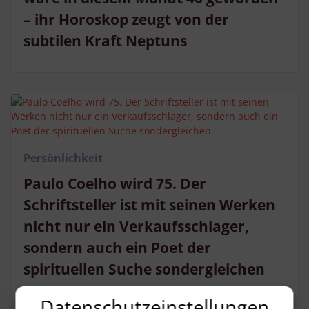
– ihr Horoskop zeugt von der
subtilen Kraft Neptuns
Persönlichkeit
Paulo Coelho wird 75. Der
Schriftsteller ist mit seinen Werken
nicht nur ein Verkaufsschlager,
sondern auch ein Poet der
spirituellen Suche sondergleichen
Datenschutzeinstellungen