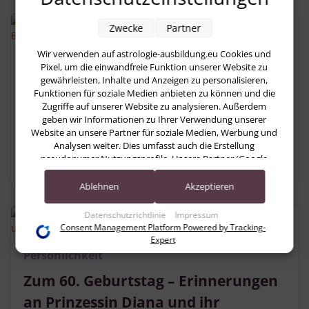
Zwecke
Partner
Wir verwenden auf astrologie-ausbildung.eu Cookies und
Persönlichkeit
Pixel, um die einwandfreie Funktion unserer Website zu
gewährleisten, Inhalte und Anzeigen zu personalisieren,
Zum 250. Geburtstag des Musik-
Funktionen für soziale Medien anbieten zu können und die
Zugriffe auf unserer Website zu analysieren. Außerdem
Genies Ludwig van Beethoven: Ein
geben wir Informationen zu Ihrer Verwendung unserer
Blick auf sein Leben aus
Website an unsere Partner für soziale Medien, Werbung und
Analysen weiter. Dies umfasst auch die Erstellung
astrologischer Sicht
pseudonymer Nutzungsprofile. Unsere Partner (Google
Advertising Products) führen diese Informationen
möglicherweise mit weiteren Daten zusammen, die Sie ihnen
Ablehnen
Akzeptieren
bereitgestellt haben (bspw. anhand eines persönlichen
Accounts) oder welche sie im Rahmen Ihrer Nutzung der
Datenschutzrichtlinie
Impressum
Dienste gesammelt haben (bspw. Nutzungsdaten anderer
Consent Management Platform Powered by Tracking-
Geräte). Ihre Einwilligung zur Nutzung von Cookies und
Expert
Pixeln können Sie jederzeit widerrufen, indem Sie auf den
Persönlichkeit
Datenschutz-Button links unten klicken und dort die
entsprechenden Anpassungen vornehmen.
Zum 60. Geburtstag – Erinnerungen
an Prinzessin Diana und ihr
Zwecke der Datenverarbeitung durch unsere Partner: