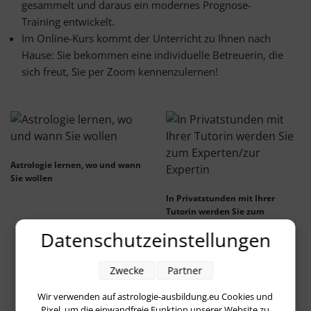
gesammelt und daraus ein modernes Prognose-
Training entwickelt.
Im Online-Kurs kommt der Unterricht zu Ihnen nach
Hause: Sie bekommen eine individuelle Betreuerin, die
sich freut, Sie per Zoom kennenzulernen!
Astrologie lernen, wo und wann
Sie wollen
In Privatstunden mit Ihrer
Tutorin werden Sie zum
Experten/zur Expertin
Datenschutzeinstellungen
Zwecke
Partner
Wir verwenden auf astrologie-ausbildung.eu Cookies und
Pixel, um die einwandfreie Funktion unserer Website zu