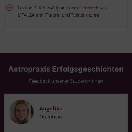
Messung der Werbeleistung
Lektion 3, Video-Clip aus dem Unterricht als
Messung der Performance von Inhalten
Analyse von Zielgruppen durch Statistiken oder Kombinationen
MP4, 24 min (Tutorin und Teilnehmerin)
von Daten aus verschiedenen Quellen
Entwicklung und Verbesserung der Angebote
Verwendung reduzierter Daten zur Auswahl von Inhalten
Besondere Features:
Verwendung genauer Standortdaten
Endgeräteeigenschaften zur Identifikation aktiv abfragen
Astropraxis Erfolgsgeschichten
Feedback unserer Student*innen
Angelika
Ottenhain