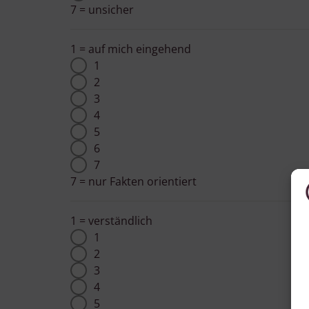
7 = unsicher
1 = auf mich eingehend
1
2
3
4
5
6
7
7 = nur Fakten orientiert
1 = verständlich
1
2
3
4
5