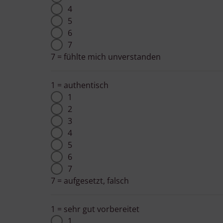
4
5
6
7
7 = fühlte mich unverstanden
1 = authentisch
1
2
3
4
5
6
7
7 = aufgesetzt, falsch
1 = sehr gut vorbereitet
1