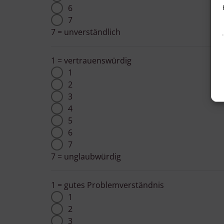
6
7
7 = unverständlich
1 = vertrauenswürdig
1
2
3
4
5
6
7
7 = unglaubwürdig
1 = gutes Problemverständnis
v
1
2
3