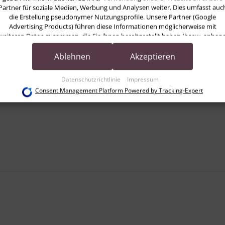
Partner für soziale Medien, Werbung und Analysen weiter. Dies umfasst auc
die Erstellung pseudonymer Nutzungsprofile. Unsere Partner (Google
Advertising Products) führen diese Informationen möglicherweise mit
weiteren Daten zusammen, die Sie ihnen bereitgestellt haben (bspw. anhan
eines persönlichen Accounts) oder welche sie im Rahmen Ihrer Nutzung der
Dienste gesammelt haben (bspw. Nutzungsdaten anderer Geräte). Ihre
Ablehnen
Akzeptieren
Einwilligung zur Nutzung von Cookies und Pixeln können Sie jederzeit
widerrufen, indem Sie auf den Datenschutz-Button links unten klicken und
Datenschutzrichtlinie
Impressum
dort die entsprechenden Anpassungen vornehmen.
Consent Management Platform Powered by Tracking-Expert
Zwecke der Datenverarbeitung durch unsere Partner:
Speichern von oder Zugriff auf Informationen auf einem Endgerät
Verwendung reduzierter Daten zur Auswahl von Werbeanzeigen
Erstellung von Profilen für personalisierte Werbung
Verwendung von Profilen zur Auswahl personalisierter Werbung
Erstellung von Profilen zur Personalisierung von Inhalten
Verwendung von Profilen zur Auswahl personalisierter Inhalte
Messung der Werbeleistung
Messung der Performance von Inhalten
Analyse von Zielgruppen durch Statistiken oder Kombinationen von Daten aus
erschiedenen Quellen
Entwicklung und Verbesserung der Angebote
Verwendung reduzierter Daten zur Auswahl von Inhalten
Besondere Features: