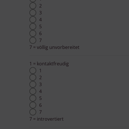
2
3
4
5
6
7
7 = völlig unvorbereitet
1 = kontaktfreudig
1
2
3
4
5
6
7
7 = introvertiert