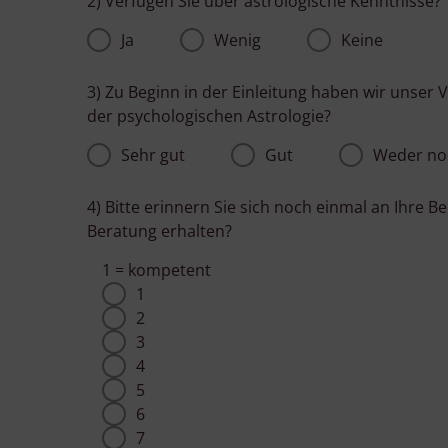
2) Verfügen Sie über astrologische Kenntnisse?
Ja
Wenig
Keine
3) Zu Beginn in der Einleitung haben wir unser 
der psychologischen Astrologie?
Sehr gut
Gut
Weder no
4) Bitte erinnern Sie sich noch einmal an Ihre 
Beratung erhalten?
1 = kompetent
1
2
3
4
5
6
7