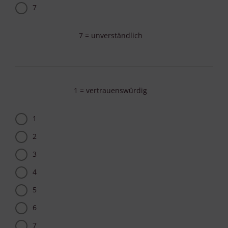
7
7 = unverständlich
1 = vertrauenswürdig
1
2
3
4
5
6
7