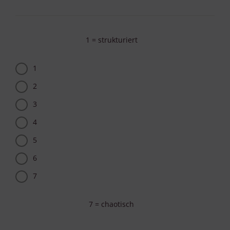
1 = strukturiert
1
2
3
4
5
6
7
7 = chaotisch