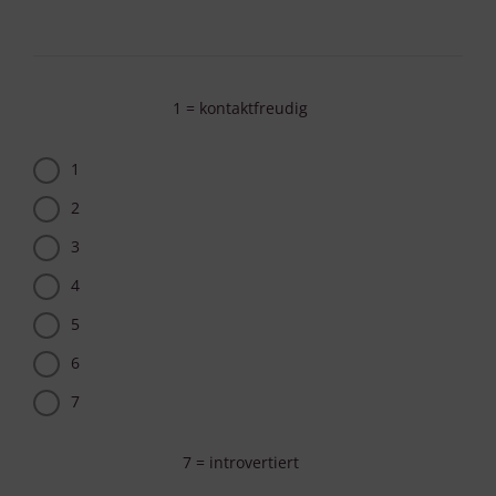
1 = kontaktfreudig
1
2
3
4
5
6
7
7 = introvertiert