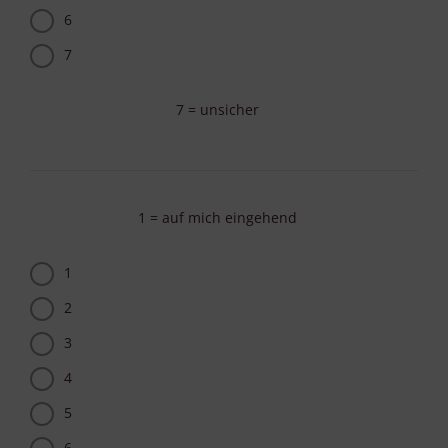
6
7
7 = unsicher
1 = auf mich eingehend
1
2
3
4
5
6