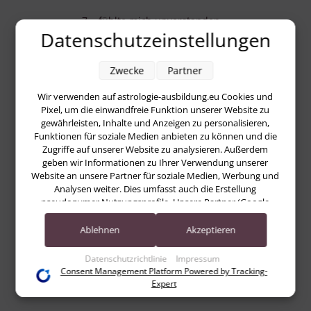
7 = fühlte mich unverstanden
Datenschutzeinstellungen
Zwecke
Partner
1 = authentisch
Wir verwenden auf astrologie-ausbildung.eu Cookies und
Pixel, um die einwandfreie Funktion unserer Website zu
gewährleisten, Inhalte und Anzeigen zu personalisieren,
1
Funktionen für soziale Medien anbieten zu können und die
Zugriffe auf unserer Website zu analysieren. Außerdem
2
geben wir Informationen zu Ihrer Verwendung unserer
Website an unsere Partner für soziale Medien, Werbung und
3
Analysen weiter. Dies umfasst auch die Erstellung
pseudonymer Nutzungsprofile. Unsere Partner (Google
4
Advertising Products) führen diese Informationen
möglicherweise mit weiteren Daten zusammen, die Sie ihnen
Ablehnen
Akzeptieren
5
bereitgestellt haben (bspw. anhand eines persönlichen
Accounts) oder welche sie im Rahmen Ihrer Nutzung der
6
Datenschutzrichtlinie
Impressum
Dienste gesammelt haben (bspw. Nutzungsdaten anderer
Consent Management Platform Powered by Tracking-
7
Geräte). Ihre Einwilligung zur Nutzung von Cookies und
Expert
Pixeln können Sie jederzeit widerrufen, indem Sie auf den
Datenschutz-Button links unten klicken und dort die