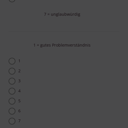
7 = unglaubwürdig
1 = gutes Problemverständnis
1
2
3
4
5
6
7