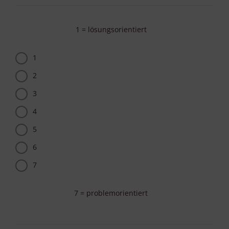
1 = lösungsorientiert
1
2
3
4
5
6
7
7 = problemorientiert