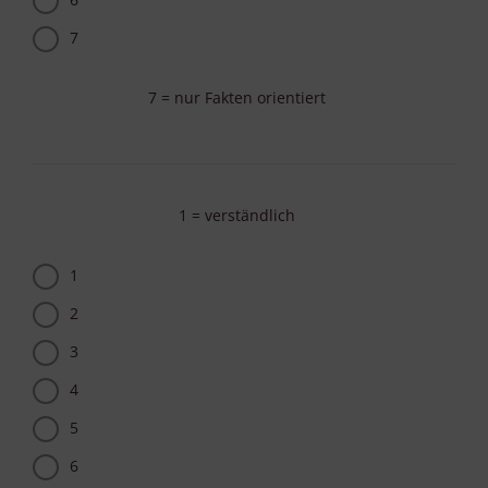
7
7 = nur Fakten orientiert
1 = verständlich
1
2
3
4
5
6