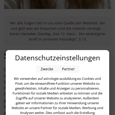
Wir alle tragen tief in uns eine Quelle der Weisheit, die
uns gibt was wir brauchen und die niemals versiegt. -
Karen Hamaker-Zondag „Das 12. Haus - Die verborgene
Kraft in unserem Horoskop“, S.13
Svenja Karadag
Datenschutzeinstellungen
Zwecke
Partner
Die schlimmsten Dinge, die mir im Leben passiert sind,
sind aus massiven Selbstwertproblemen entstanden.
Wir verwenden auf astrologie-ausbildung.eu Cookies und
Ich habe die Hinweise, die mir das Leben gegeben hat,
Pixel, um die einwandfreie Funktion unserer Website zu
nicht verstanden – bis ich gezwungen war,
gewährleisten, Inhalte und Anzeigen zu personalisieren,
Funktionen für soziale Medien anbieten zu können und die
hinzuschauen. Früher habe ich verschiedene Jobs
Zugriffe auf unserer Website zu analysieren. Außerdem
gehabt und schließlich eine Ausbildung im
geben wir Informationen zu Ihrer Verwendung unserer
Marketingbereich gemacht. Heute widme ich mich
Website an unsere Partner für soziale Medien, Werbung und
ausschließlich der Astrologie und meinen Kindern. Die
Analysen weiter. Dies umfasst auch die Erstellung