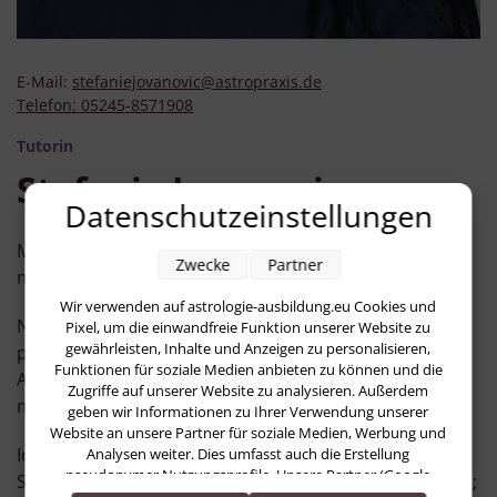
E-Mail:
stefaniejovanovic@astropraxis.de
Telefon:
05245-8571908
Tutorin
Stefanie Jovanovic
Datenschutzeinstellungen
Meine Faszination für die Sterne führte mich im Laufe
Zwecke
Partner
meines Lebens zur Astrologie.
Wir verwenden auf astrologie-ausbildung.eu Cookies und
Nach autodidaktischen Studien beschloss ich, eine
Pixel, um die einwandfreie Funktion unserer Website zu
gewährleisten, Inhalte und Anzeigen zu personalisieren,
professionelle Ausbildung in psychologischer
Funktionen für soziale Medien anbieten zu können und die
Astrologie in der AstroPraxis von Helen Fritsch zu
Zugriffe auf unserer Website zu analysieren. Außerdem
machen, welche ich 2014 abschloss.
geben wir Informationen zu Ihrer Verwendung unserer
Website an unsere Partner für soziale Medien, Werbung und
Ich erfuhr, wie hilfreich die Astrologie als Mittel zur
Analysen weiter. Dies umfasst auch die Erstellung
pseudonymer Nutzungsprofile. Unsere Partner (Google
Selbsterkenntnis und Orientierung im Leben sein kann;
Advertising Products) führen diese Informationen