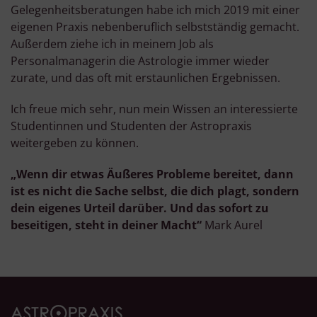
Verwendung reduzierter Daten zur Auswahl von Werbeanzeigen
Gelegenheitsberatungen habe ich mich 2019 mit einer
Erstellung von Profilen für personalisierte Werbung
Verwendung von Profilen zur Auswahl personalisierter Werbung
eigenen Praxis nebenberuflich selbstständig gemacht.
Erstellung von Profilen zur Personalisierung von Inhalten
Außerdem ziehe ich in meinem Job als
Verwendung von Profilen zur Auswahl personalisierter Inhalte
Messung der Werbeleistung
Personalmanagerin die Astrologie immer wieder
Messung der Performance von Inhalten
zurate, und das oft mit erstaunlichen Ergebnissen.
Analyse von Zielgruppen durch Statistiken oder Kombinationen
von Daten aus verschiedenen Quellen
Entwicklung und Verbesserung der Angebote
Ich freue mich sehr, nun mein Wissen an interessierte
Verwendung reduzierter Daten zur Auswahl von Inhalten
Studentinnen und Studenten der Astropraxis
Besondere Features:
weitergeben zu können.
Verwendung genauer Standortdaten
Endgeräteeigenschaften zur Identifikation aktiv abfragen
„Wenn dir etwas Äußeres Probleme bereitet, dann
ist es nicht die Sache selbst, die dich plagt, sondern
dein eigenes Urteil darüber. Und das sofort zu
beseitigen, steht in deiner Macht“
Mark Aurel