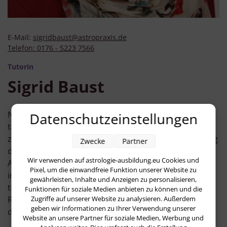
E-Mail:
sigridbaust@astropraxis.de
Telefon:
0176 - 5223 7566
Tutorin
Sigrid Baust
Nachdem ich viele Jahre im kaufmnännishen Bereich
Datenschutzeinstellungen
tätig war, entschied ich mich 2010 für eine Ausbildung
zur Musik - und Klangtherapeutin und legte gleichzeitig
Zwecke
Partner
die Prüfung zur Heilpraktikerin für Psychotherapie ab.
Wir verwenden auf astrologie-ausbildung.eu Cookies und
Außerdem absolvierte ich eine dreijährige Ausbildung
Pixel, um die einwandfreie Funktion unserer Website zu
in schamanischen Heilmethoden. Ich wollte immer
gewährleisten, Inhalte und Anzeigen zu personalisieren,
tiefer verstehen, worauf unsere unbewussten
Funktionen für soziale Medien anbieten zu können und die
Zugriffe auf unserer Website zu analysieren. Außerdem
Reaktionen beruhen. Und so kam über die Klangarbeit
geben wir Informationen zu Ihrer Verwendung unserer
die Astrologie zu mir.
Website an unsere Partner für soziale Medien, Werbung und