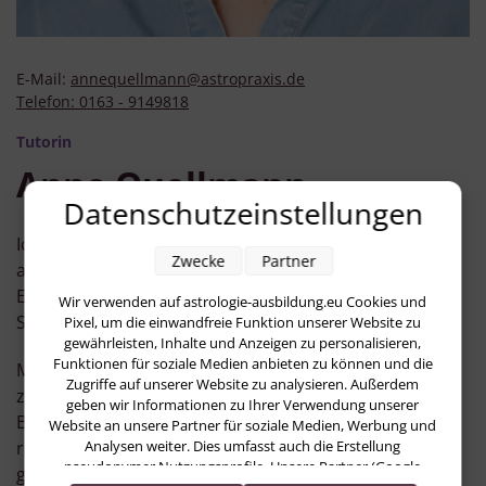
E-Mail:
annequellmann@astropraxis.de
Telefon:
0163 - 9149818
Tutorin
Anne Quellmann
Datenschutzeinstellungen
Ich freue mich sehr darauf, das Team der Astropraxis
Zwecke
Partner
ab 2026 als Tutorin zu ergänzen. Bis 2025 lehrte ich
Englisch und Spanisch, jetzt darf ich die Sprache der
Wir verwenden auf astrologie-ausbildung.eu Cookies und
Sterne lehren.
Pixel, um die einwandfreie Funktion unserer Website zu
gewährleisten, Inhalte und Anzeigen zu personalisieren,
Funktionen für soziale Medien anbieten zu können und die
Mein erster Beruf war ein kaufmännischer, mein
Zugriffe auf unserer Website zu analysieren. Außerdem
zweiter Gymnasiallehrerin, der dritte ist meine
geben wir Informationen zu Ihrer Verwendung unserer
Berufung. Mit der Astrologie fühle ich mich genau am
Website an unsere Partner für soziale Medien, Werbung und
Analysen weiter. Dies umfasst auch die Erstellung
richtigen Platz. Sie ist zu meiner Haupttätigkeit und
pseudonymer Nutzungsprofile. Unsere Partner (Google
großen Liebe geworden, die ich noch lange weiter