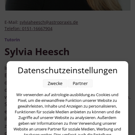
E-Mail:
sylviaheesch@astropraxis.de
Telefon:
0151-16667904
Tutorin
Sylvia Heesch
Datenschutzeinstellungen
Im Pubertätsalter machte ich meine ersten
Erfahrungen mit der Astrologie durch ein Buch über
die Sonnenzeichen. Ich war damals so erleichtert, dass
Zwecke
Partner
dort zu großen Teilen meine von mir
Wir verwenden auf astrologie-ausbildung.eu Cookies und
wahrgenommenen Eigenschaften beschrieben wurden.
Pixel, um die einwandfreie Funktion unserer Website zu
Später kannte ich das Buch praktisch auswendig und
gewährleisten, Inhalte und Anzeigen zu personalisieren,
experimentierte damit, Menschen in meinem Umfeld
Funktionen für soziale Medien anbieten zu können und die
Zugriffe auf unserer Website zu analysieren. Außerdem
ihr Temperament zu beschreiben und oft wurde mir
geben wir Informationen zu Ihrer Verwendung unserer
zugestimmt. Der Grundstein für meinen Glauben an
Website an unsere Partner für soziale Medien, Werbung und
die Gleichzeitigkeit von oben und unten und daran,
Analysen weiter. Dies umfasst auch die Erstellung