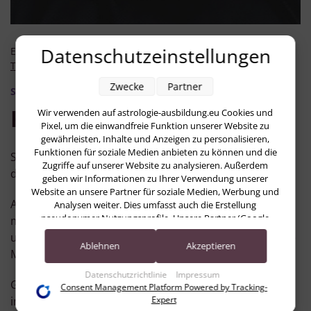
Datenschutzeinstellungen
E-Mail:
sekretariat@astropraxis.de
Telefon:
040 28050950
Zwecke
Partner
Sekretariat, Technischer Support
Kirsten Meßfeldt
Wir verwenden auf astrologie-ausbildung.eu Cookies und
Pixel, um die einwandfreie Funktion unserer Website zu
gewährleisten, Inhalte und Anzeigen zu personalisieren,
Funktionen für soziale Medien anbieten zu können und die
Seit 2022 arbeite ich mit großer Freude im Sekretariat
Zugriffe auf unserer Website zu analysieren. Außerdem
der Astropraxis.
geben wir Informationen zu Ihrer Verwendung unserer
Website an unsere Partner für soziale Medien, Werbung und
Auch ohne eigene astrologische Ausbildung fühle ich
Analysen weiter. Dies umfasst auch die Erstellung
pseudonymer Nutzungsprofile. Unsere Partner (Google
mich der Astropraxis und ihrer Arbeit sehr verbunden
Advertising Products) führen diese Informationen
und schätze besonders das respektvolle und herzliche
möglicherweise mit weiteren Daten zusammen, die Sie ihnen
Ablehnen
Akzeptieren
Miteinander im Team.
bereitgestellt haben (bspw. anhand eines persönlichen
Accounts) oder welche sie im Rahmen Ihrer Nutzung der
Datenschutzrichtlinie
Impressum
Gerne bin ich jederzeit mit Rat und Tat für euch da –
Dienste gesammelt haben (bspw. Nutzungsdaten anderer
Consent Management Platform Powered by Tracking-
Geräte). Ihre Einwilligung zur Nutzung von Cookies und
Expert
insbesondere bei organisatorischen Fragen oder
Pixeln können Sie jederzeit widerrufen, indem Sie auf den