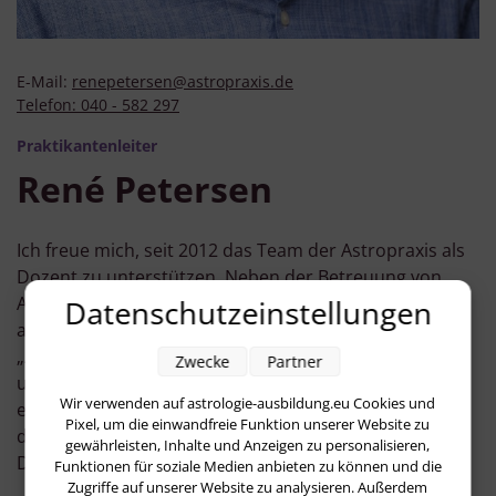
E-Mail:
renepetersen@astropraxis.de
Telefon:
040 - 582 297
Praktikantenleiter
René Petersen
Ich freue mich, seit 2012 das Team der Astropraxis als
Dozent zu unterstützen. Neben der Betreuung von
Auszubildenden im Einzelunterricht leite ich als Tutor
Datenschutzeinstellungen
auch per Webinar Gruppen zu astrologischem
„Austausch und Übung“ parallel zur Grundausbildung
Zwecke
Partner
und zum Aufbaustudium. Die Praktikumsleitung
Wir verwenden auf astrologie-ausbildung.eu Cookies und
ergänzt meine Tätigkeit für die Astropraxis ebenso wie
Pixel, um die einwandfreie Funktion unserer Website zu
die Vorbereitung von Schülern auf eine Prüfung beim
gewährleisten, Inhalte und Anzeigen zu personalisieren,
DAV.
Funktionen für soziale Medien anbieten zu können und die
Zugriffe auf unserer Website zu analysieren. Außerdem