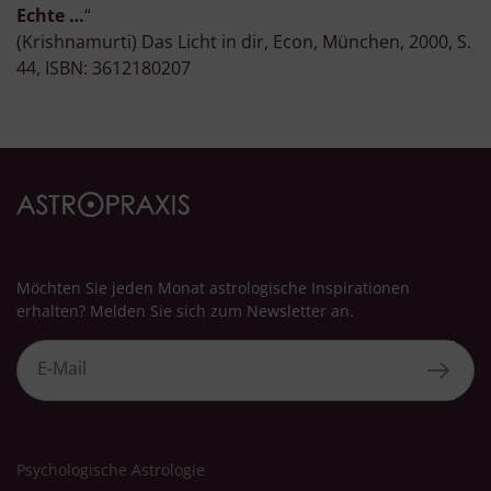
von Daten aus verschiedenen Quellen
Echte …
“
Entwicklung und Verbesserung der Angebote
Verwendung reduzierter Daten zur Auswahl von Inhalten
(Krishnamurti) Das Licht in dir, Econ, München, 2000, S.
44, ISBN: 3612180207
Besondere Features:
Verwendung genauer Standortdaten
Endgeräteeigenschaften zur Identifikation aktiv abfragen
Möchten Sie jeden Monat astrologische Inspirationen
erhalten? Melden Sie sich zum Newsletter an.
Psychologische Astrologie