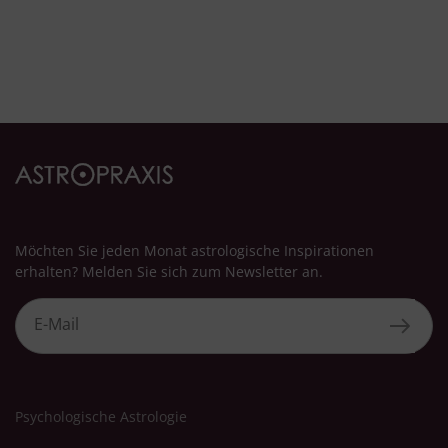
Entwicklung und Verbesserung der Angebote
Verwendung reduzierter Daten zur Auswahl von Inhalten
Besondere Features:
Verwendung genauer Standortdaten
Endgeräteeigenschaften zur Identifikation aktiv abfragen
Möchten Sie jeden Monat astrologische Inspirationen
erhalten? Melden Sie sich zum Newsletter an.
Psychologische Astrologie