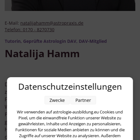
E-Mail:
natalijahamm@astropraxis.de
Telefon:
0170 - 8270730
Tutorin, Geprüfte Astrologin DAV, DAV-Mitglied
Natalija Hamm
Datenschutzeinstellungen
Die Astrologie begleitet mich seit über 15 Jahren –
zunächst aufgrund einer tiefen persönlichen
Faszination, später dann als bewusster beruflicher
Zwecke
Partner
Weg. Durch den Hintergrund als geprüfte
Wir verwenden auf astrologie-ausbildung.eu Cookies und
Pharmareferentin habe ich mein analytisches Denken
Pixel, um die einwandfreie Funktion unserer Website zu
geschult, während mich meine Ausbildungen in
gewährleisten, Inhalte und Anzeigen zu personalisieren,
Hypnose und energetischer Heilarbeit schon früh für
Funktionen für soziale Medien anbieten zu können und die
Zugriffe auf unserer Website zu analysieren. Außerdem
die psychologische und seelische Dimension des