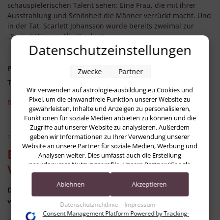
schauspielerischen Talent sehen: Eine Frau, die mit ihrer
Ausstrahlung und Schönheit die Männer verrückt macht. Und
in der Tat, Scarlett Johansson wurde bereits zweimal zur
„Sexiest Woman Alive" gekürt.
Datenschutzeinstellungen
Published in
Life
Zwecke
Partner
Tagged under
Wir verwenden auf astrologie-ausbildung.eu Cookies und
Pixel, um die einwandfreie Funktion unserer Website zu
Read more...
gewährleisten, Inhalte und Anzeigen zu personalisieren,
Funktionen für soziale Medien anbieten zu können und die
Zugriffe auf unserer Website zu analysieren. Außerdem
geben wir Informationen zu Ihrer Verwendung unserer
Freitag, 14 November 2014 12:41
Website an unsere Partner für soziale Medien, Werbung und
Buchtipp: „Mein astrologisches
Analysen weiter. Dies umfasst auch die Erstellung
pseudonymer Nutzungsprofile. Unsere Partner (Google
Vermächtnis“
Advertising Products) führen diese Informationen
möglicherweise mit weiteren Daten zusammen, die Sie ihnen
Ablehnen
Akzeptieren
Die Familie von Gunter Sachs schreibt über sein Geheimnis
bereitgestellt haben (bspw. anhand eines persönlichen
von Liebe, Glück und Tod
Accounts) oder welche sie im Rahmen Ihrer Nutzung der
Datenschutzrichtlinie
Impressum
Dienste gesammelt haben (bspw. Nutzungsdaten anderer
Consent Management Platform Powered by Tracking-