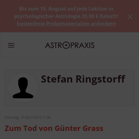
Bis zum 15. August auf jede Lektion in
psychologischer Astrologie 20,00 € Rabatt!
kostenfreie Probematerialien anfordern
Stefan Ringstorff
Dienstag, 14 April 2015 11:06
Zum Tod von Günter Grass