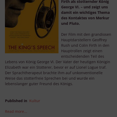
Firth als stotternder König
George VI. – und zeigt uns
Zwecke der Datenverarbeitung durch unsere Partner:
damit ein wichtiges Thema
Speichern von oder Zugriff auf Informationen auf einem Endgerät
des Kontaktes von Merkur
Verwendung reduzierter Daten zur Auswahl von Werbeanzeigen
Erstellung von Profilen für personalisierte Werbung
und Pluto.
Verwendung von Profilen zur Auswahl personalisierter Werbung
Erstellung von Profilen zur Personalisierung von Inhalten
Der Film mit den grandiosen
Verwendung von Profilen zur Auswahl personalisierter Inhalte
Hauptdarstellern Geoffrey
Messung der Werbeleistung
Messung der Performance von Inhalten
Rush und Colin Firth in den
Analyse von Zielgruppen durch Statistiken oder Kombinationen
Hauptrollen zeigt einen
von Daten aus verschiedenen Quellen
entscheidenden Teil des
Entwicklung und Verbesserung der Angebote
Verwendung reduzierter Daten zur Auswahl von Inhalten
Lebens von König George VI. Der Vater der heutigen Königin
Elizabeth war ein Stotterer, bevor er auf Lionel Logue traf.
Besondere Features:
Der Sprachtherapeut brachte ihm auf unkonventionelle
Verwendung genauer Standortdaten
Weise das stotterfreie Sprechen bei und wurde ein
Endgeräteeigenschaften zur Identifikation aktiv abfragen
lebenslanger guter Freund des Königs.
Published in
Kultur
Read more...