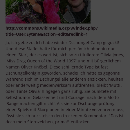
http://commons.wikimedia.org/w/index.php?
title=User:Eytan6&action=edit&redlink=1
Ja, ich gebe zu: Ich habe wieder Dschungel-Camp geguckt!
Und diese Staffel hatte für mich persönlich ohnehin nur
einen 'Star', der es wert ist, sich so zu titulieren: Olivia Jones,
'Miss Drag Queen of the World 1997' und mit bürgerlichem
Namen Oliver Knöbel. Diese schillernde Type ist fast
Dschungelkönigin geworden, schade! Ich hätte es gegönnt!
Während sich im Dschungel alle anderen anzickten, heulten
oder anderweitig medienwirksam aufdrehten, bleibt 'Mutti',
oder 'Tante Olivia' hingegen ganz ruhig. Sie punktete mit
Selbsthumor, Gelassenheit und Courage, nach dem Motto
'Bange machen gilt nicht'. Als sie zur Dschungelprüfung
einen Spieß mit Skorpionen in einer Minute verzehren muss,
lässt sie sich nur stoisch den trockenen Kommentar: "Das ist
doch mein Sternzeichen, prima!" entlocken.