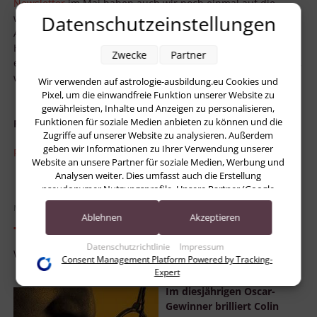
Newsletter
im Mai haben auch wir noch einmal auf die
Datenschutzeinstellungen
wichtigsten Erkenntnisse Jungs geblickt. Er war der
Astrologie gegenüber sehr aufgeschlossen und sah es als
Hauptaufgabe des Menschen „sich selbst als das zu
Zwecke
Partner
erkennen, was man von Natur aus ist, im Gegensatz zu dem,
was man sein möchte.“
Wir verwenden auf astrologie-ausbildung.eu Cookies und
Pixel, um die einwandfreie Funktion unserer Website zu
gewährleisten, Inhalte und Anzeigen zu personalisieren,
Funktionen für soziale Medien anbieten zu können und die
Published in
Kultur
Zugriffe auf unserer Website zu analysieren. Außerdem
geben wir Informationen zu Ihrer Verwendung unserer
Read more...
Website an unsere Partner für soziale Medien, Werbung und
Analysen weiter. Dies umfasst auch die Erstellung
pseudonymer Nutzungsprofile. Unsere Partner (Google
Advertising Products) führen diese Informationen
Mittwoch, 23 Februar 2011 17:10
möglicherweise mit weiteren Daten zusammen, die Sie ihnen
Ablehnen
Akzeptieren
The King’s Speech
bereitgestellt haben (bspw. anhand eines persönlichen
Accounts) oder welche sie im Rahmen Ihrer Nutzung der
Datenschutzrichtlinie
Impressum
Written by
Stefan Ringstorff
Dienste gesammelt haben (bspw. Nutzungsdaten anderer
Consent Management Platform Powered by Tracking-
Geräte). Ihre Einwilligung zur Nutzung von Cookies und
Expert
Pixeln können Sie jederzeit widerrufen, indem Sie auf den
Im diesjährigen Oscar-
Datenschutz-Button links unten klicken und dort die
Gewinner brilliert Colin
entsprechenden Anpassungen vornehmen.