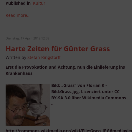
Published in
Kultur
Read more...
Dienstag, 17 April 2012 12:38
Harte Zeiten für Günter Grass
Written by
Stefan Ringstorff
Erst die Provokation und Ächtung, nun die Einlieferung ins
Krankenhaus
Bild: „Grass“ von Florian K -
Bild:Grass.jpg. Lizenziert unter CC
BY-SA 3.0 über Wikimedia Commons
-
http://commons.wikimedia.org/wiki/File:Grass.JPG#mediaview