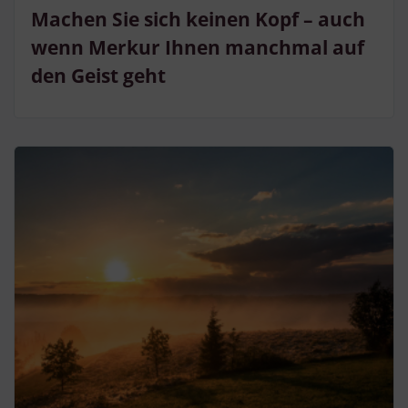
Besondere Features:
Machen Sie sich keinen Kopf – auch
Verwendung genauer Standortdaten
Endgeräteeigenschaften zur Identifikation aktiv abfragen
wenn Merkur Ihnen manchmal auf
den Geist geht