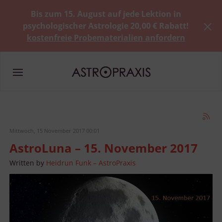
Bis zum 15. August auf jede Lektion in
psychologischer Astrologie 20,00 € Rabatt!
kostenfreie Probematerialien anfordern
Mittwoch, 15 November 2017 00:01
AstroLuna – 15. November 2017
Written by
Heidrun Funk – AstroPraxis