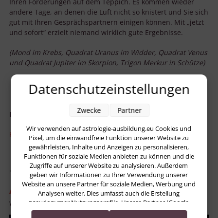
Ihren Forderungen auf dem Teppich. Es kommen wieder
andere Tage, an denen die Luft nicht so knistert und Sie sich
gut mit Ihren Gesprächspartnern einigen können. Mit „jetzt
und sofort“ erzielt niemand wirklich gute Ergebnisse.
(Mond im Krebs, Quadrat Uranus im Widder, Quadrat Venus
und Quadrat Jupiter im Skorpion, Trigon Merkur in Schütze)
Datenschutzeinstellungen
Zwecke
Partner
Published in
Kalender-AstroLuna
Wir verwenden auf astrologie-ausbildung.eu Cookies und
Read more...
Pixel, um die einwandfreie Funktion unserer Website zu
gewährleisten, Inhalte und Anzeigen zu personalisieren,
Funktionen für soziale Medien anbieten zu können und die
Zugriffe auf unserer Website zu analysieren. Außerdem
Mittwoch, 08 November 2017 00:01
geben wir Informationen zu Ihrer Verwendung unserer
Website an unsere Partner für soziale Medien, Werbung und
AstroLuna – 8. November 2017
Analysen weiter. Dies umfasst auch die Erstellung
pseudonymer Nutzungsprofile. Unsere Partner (Google
Written by
Heidrun Funk – AstroPraxis
Advertising Products) führen diese Informationen