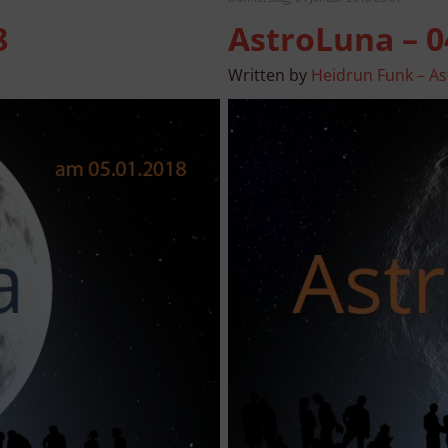
8
AstroLuna – 0
Written by
Heidrun Funk – As