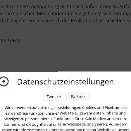
 Sie Ihre innere Anspannung nicht nach außen dringen. Auf di
el am harmonischen Miteinander und Sie gehen Missstimmung
tlich zugeht. Stellen Sie sich der Realität und verschieben 
ten Löwe)
Datenschutzeinstellungen
Zwecke
Partner
Wir verwenden auf astrologie-ausbildung.eu Cookies und Pixel, um die
Samstag, 06 Januar 2018 00:01
einwandfreie Funktion unserer Website zu gewährleisten, Inhalte und
8
AstroLuna – 0
Anzeigen zu personalisieren, Funktionen für soziale Medien anbieten zu
können und die Zugriffe auf unserer Website zu analysieren. Außerdem
geben wir Informationen zu Ihrer Verwendung unserer Website an unsere