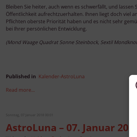
Bleiben Sie heiter, auch wenn es schwerfällt, und lassen
Öffentlichkeit aufrechtzuerhalten. Ihnen liegt doch vi
Pflichten oberste Priorität haben und es nicht sehr gemü
bei Ihrer persönlichen Entwicklung.
(Mond Waage Quadrat Sonne Steinbock, Sextil Mondkno
Published in
Kalender-AstroLuna
Read more...
Sonntag, 07 Januar 2018 00:01
AstroLuna – 07. Januar 201