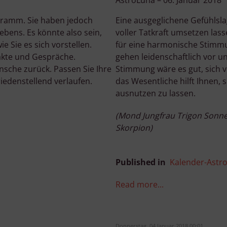
AstroLuna – 06. Januar 2018
Verwendung genauer Standortdaten
Endgeräteeigenschaften zur Identifikation aktiv abfragen
gramm. Sie haben jedoch
Eine ausgeglichene Gefühlsl
bens. Es könnte also sein,
voller Tatkraft umsetzen lasse
e Sie es sich vorstellen.
für eine harmonische Stimmun
akte und Gespräche.
gehen leidenschaftlich vor u
ünsche zurück. Passen Sie Ihre
Stimmung wäre es gut, sich vo
riedenstellend verlaufen.
das Wesentliche hilft Ihnen, 
ausnutzen zu lassen.
(Mond Jungfrau Trigon Sonne,
Skorpion)
Published in
Kalender-Astr
Read more...
Donnerstag, 04 Januar 2018 00:01