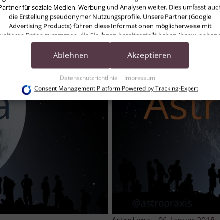
Written by
Heidrun Funk – As
Partner für soziale Medien, Werbung und Analysen weiter. Dies umfasst auc
die Erstellung pseudonymer Nutzungsprofile. Unsere Partner (Google
Advertising Products) führen diese Informationen möglicherweise mit
weiteren Daten zusammen, die Sie ihnen bereitgestellt haben (bspw. anhan
eines persönlichen Accounts) oder welche sie im Rahmen Ihrer Nutzung der
Dienste gesammelt haben (bspw. Nutzungsdaten anderer Geräte). Ihre
Ablehnen
Akzeptieren
Einwilligung zur Nutzung von Cookies und Pixeln können Sie jederzeit
widerrufen, indem Sie auf den Datenschutz-Button links unten klicken und
Datenschutzrichtlinie
Impressum
dort die entsprechenden Anpassungen vornehmen.
Consent Management Platform Powered by Tracking-Expert
Zwecke der Datenverarbeitung durch unsere Partner:
Speichern von oder Zugriff auf Informationen auf einem Endgerät
Verwendung reduzierter Daten zur Auswahl von Werbeanzeigen
Erstellung von Profilen für personalisierte Werbung
Verwendung von Profilen zur Auswahl personalisierter Werbung
Erstellung von Profilen zur Personalisierung von Inhalten
Verwendung von Profilen zur Auswahl personalisierter Inhalte
Messung der Werbeleistung
Messung der Performance von Inhalten
Analyse von Zielgruppen durch Statistiken oder Kombinationen von Daten aus
erschiedenen Quellen
Entwicklung und Verbesserung der Angebote
Verwendung reduzierter Daten zur Auswahl von Inhalten
Besondere Features: