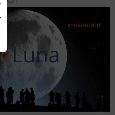
troPraxis
h
d