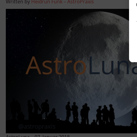
Written by
Heidrun Funk – AstroPraxis
v