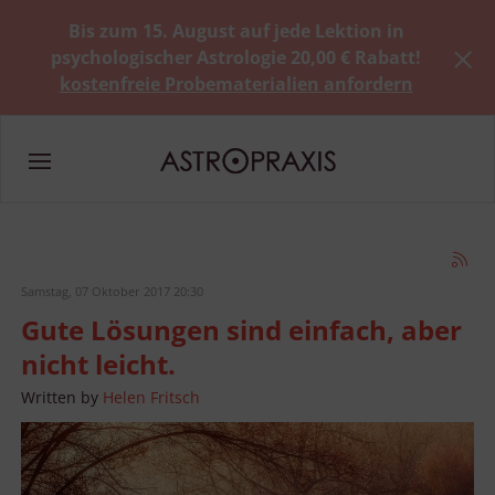
Bis zum 15. August auf jede Lektion in
psychologischer Astrologie 20,00 € Rabatt!
kostenfreie Probematerialien anfordern
Samstag, 07 Oktober 2017 20:30
Gute Lösungen sind einfach, aber
nicht leicht.
Written by
Helen Fritsch