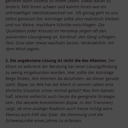
gehören dann zutiefst zu ihrem Leben. Etwas daran zu
ändern, fällt ihnen schwer und kommt ihnen wie ein
unfreiwilliger Identitätswechsel vor. Oft genug geht es uns
selbst genauso! Der Astrologe sollte also realistisch bleiben
und nur kleine, machbare Schritte vorschlagen.
Die
Qualitäten (oder Kreuze) im Horoskop zeigen oft den
passenden Lösungsweg an. Kardinal: den Gong schlagen.
Fest: Gras über etwas wachsen lassen. Veränderlich: mit
dem Wind segeln.
2. Die angebotene Lösung ist nicht die des Klienten.
Der
Klient ist während der Beratung bei einer Lösungsfindung
zu wenig eingebunden worden. Hier sollte der Astrologe
Wege finden, den Klienten da abzuholen, wo dieser gerade
steht. Bspw. so: Wie hat der Klient in seinem Leben eine
ähnliche Situation schon einmal gelöst? Was ihm damals
half, könnte vielleicht auch heute die geeignete Strategie
sein.
Die aktuelle Konstellation (bspw. in den Transiten)
zeigt, ob eine analoge Reaktion auch heute richtig wäre.
Ebenso auch hilft das Solar, die Stimmung und die
Schwerpunkte eines Jahres zu erfassen.