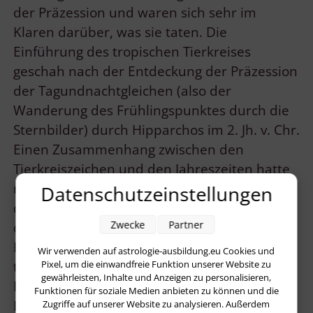
der Präzession und waren sich sehr im
Klaren darüber, was sie taten. Die
Einführung des tropischen Tierkreises
geschah nach der Entdeckung der Präzession
der Tagundnachtgleichen (also der
Wanderung des Frühlingspunktes durch die
Sternbilder) durch Hipparchos im 2. Jh. v. Chr.
Einen Zusammenhang zwischen den
Tierkreiszeichen und den Jahreszeiten hatte
man indes schon zuvor angenommen. Im
Datenschutzeinstellungen
damaligen geozentrischen Weltbild waren
Zwecke
Partner
die Jahreszeiten (bzw. der durch
Himmelsäquator und Ekliptik definierte
Wir verwenden auf astrologie-ausbildung.eu Cookies und
tropische Tierkreis) als absolutes
Pixel, um die einwandfreie Funktion unserer Website zu
gewährleisten, Inhalte und Anzeigen zu personalisieren,
Bezugssystem völlig vernünftig. Nicht der
Funktionen für soziale Medien anbieten zu können und die
Frühlingspunkt bewegte sich aus damaliger
Zugriffe auf unserer Website zu analysieren. Außerdem