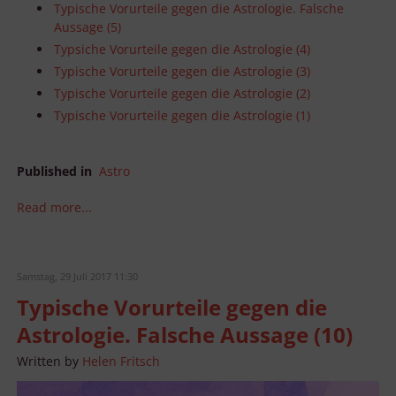
Typische Vorurteile gegen die Astrologie. Falsche
Entwicklung und Verbesserung der Angebote
Verwendung reduzierter Daten zur Auswahl von Inhalten
Aussage (5)
Typsiche Vorurteile gegen die Astrologie (4)
Besondere Features:
Typische Vorurteile gegen die Astrologie (3)
Verwendung genauer Standortdaten
Endgeräteeigenschaften zur Identifikation aktiv abfragen
Typische Vorurteile gegen die Astrologie (2)
Typische Vorurteile gegen die Astrologie (1)
Published in
Astro
Read more...
Samstag, 29 Juli 2017 11:30
Typische Vorurteile gegen die
Astrologie. Falsche Aussage (10)
Written by
Helen Fritsch