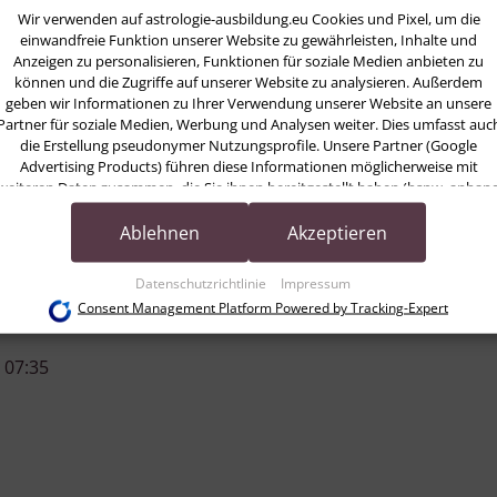
Wir verwenden auf astrologie-ausbildung.eu Cookies und Pixel, um die
 (5)
einwandfreie Funktion unserer Website zu gewährleisten, Inhalte und
Anzeigen zu personalisieren, Funktionen für soziale Medien anbieten zu
 (6)
können und die Zugriffe auf unserer Website zu analysieren. Außerdem
 (7)
geben wir Informationen zu Ihrer Verwendung unserer Website an unsere
 (8)
Partner für soziale Medien, Werbung und Analysen weiter. Dies umfasst auc
 (9)
die Erstellung pseudonymer Nutzungsprofile. Unsere Partner (Google
Advertising Products) führen diese Informationen möglicherweise mit
(11)
weiteren Daten zusammen, die Sie ihnen bereitgestellt haben (bspw. anhan
eines persönlichen Accounts) oder welche sie im Rahmen Ihrer Nutzung der
Dienste gesammelt haben (bspw. Nutzungsdaten anderer Geräte). Ihre
Ablehnen
Akzeptieren
Einwilligung zur Nutzung von Cookies und Pixeln können Sie jederzeit
widerrufen, indem Sie auf den Datenschutz-Button links unten klicken und
Datenschutzrichtlinie
Impressum
dort die entsprechenden Anpassungen vornehmen.
Consent Management Platform Powered by Tracking-Expert
Zwecke der Datenverarbeitung durch unsere Partner:
 07:35
Speichern von oder Zugriff auf Informationen auf einem Endgerät
Verwendung reduzierter Daten zur Auswahl von Werbeanzeigen
Erstellung von Profilen für personalisierte Werbung
Verwendung von Profilen zur Auswahl personalisierter Werbung
Erstellung von Profilen zur Personalisierung von Inhalten
Verwendung von Profilen zur Auswahl personalisierter Inhalte
Messung der Werbeleistung
Messung der Performance von Inhalten