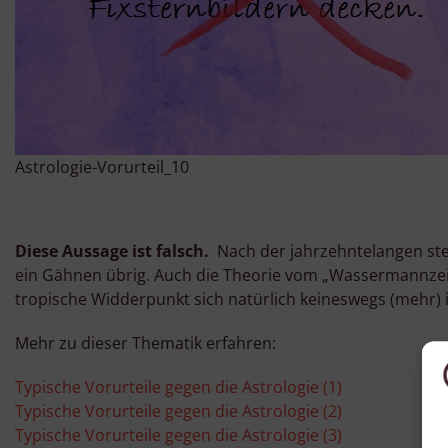
Astrologie-Vorurteil_10
Diese Aussage ist falsch.
Nach der jahrzehntelangen ste
ein Gähnen übrig. Auch die Theorie vom „Wassermannzeita
tropische Widderpunkt sich natürlich keineswegs (mehr) 
Mehr zu dieser Thematik erfahren:
Typische Vorurteile gegen die Astrologie (1)
Typische Vorurteile gegen die Astrologie (2)
Typische Vorurteile gegen die Astrologie (3)