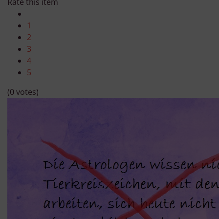
Rate this item
1
2
3
4
5
(0 votes)