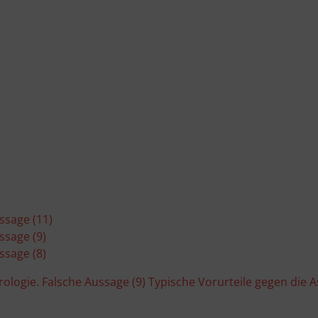
Analyse von Zielgruppen durch Statistiken oder Kombinationen von Daten aus
erschiedenen Quellen
Entwicklung und Verbesserung der Angebote
Verwendung reduzierter Daten zur Auswahl von Inhalten
Besondere Features:
Verwendung genauer Standortdaten
Endgeräteeigenschaften zur Identifikation aktiv abfragen
ssage (11)
ssage (9)
ssage (8)
rologie. Falsche Aussage (9)
Typische Vorurteile gegen die A