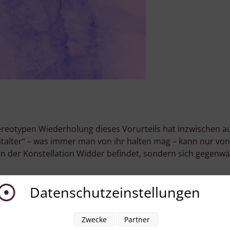
reotypen Wiederholung dieses Vorurteils hat inzwischen au
lter“ – was immer man von ihr halten mag – kann nur von L
in der Konstellation Widder befindet, sondern sich gegenw
Datenschutzeinstellungen
Zwecke
Partner