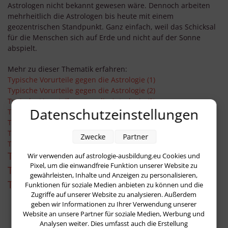
Astrologen nicht bekannt gewesen wäre. Dennoch arbeiten
mehrheitlich die Astrologen bis heute mit einem
geozentrischen Standpunkt. Ganz einfach, weil das Schicksal
für die Menschen sich auf Erde und nicht auf der Sonne
abspielt.
Mehr zu dieser Thematik erfahren:
Typische Vorurteile gegen die Astrologie (1)
Typische Vorurteile gegen die Astrologie (2)
Typische Vorurteile gegen die Astrologie (3)
Datenschutzeinstellungen
Typische Vorurteile gegen die Astrologie (4)
Typische Vorurteile gegen die Astrologie (5)
Typische Vorurteile gegen die Astrologie (7)
Zwecke
Partner
Typische Vorurteile gegen die Astrologie (8)
Typische Vorurteile gegen die Astrologie (9)
Wir verwenden auf astrologie-ausbildung.eu Cookies und
Pixel, um die einwandfreie Funktion unserer Website zu
Typische Vorurteile gegen die Astrologie (10)
gewährleisten, Inhalte und Anzeigen zu personalisieren,
Typische Vorurteile gegen die Astroloige (11)
Funktionen für soziale Medien anbieten zu können und die
Zugriffe auf unserer Website zu analysieren. Außerdem
geben wir Informationen zu Ihrer Verwendung unserer
Website an unsere Partner für soziale Medien, Werbung und
Analysen weiter. Dies umfasst auch die Erstellung