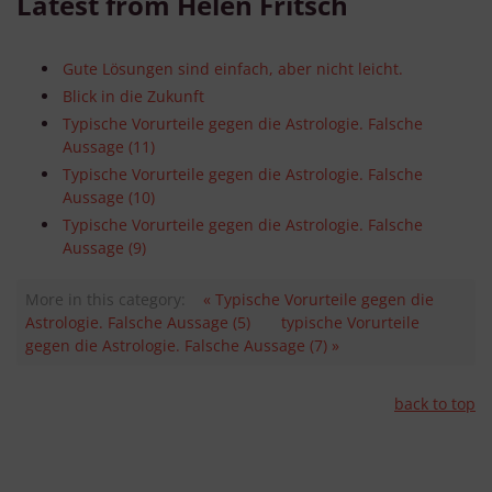
Latest from Helen Fritsch
Besondere Features:
Verwendung genauer Standortdaten
Endgeräteeigenschaften zur Identifikation aktiv abfragen
Gute Lösungen sind einfach, aber nicht leicht.
Blick in die Zukunft
Typische Vorurteile gegen die Astrologie. Falsche
Aussage (11)
Typische Vorurteile gegen die Astrologie. Falsche
Aussage (10)
Typische Vorurteile gegen die Astrologie. Falsche
Aussage (9)
More in this category:
« Typische Vorurteile gegen die
Astrologie. Falsche Aussage (5)
typische Vorurteile
gegen die Astrologie. Falsche Aussage (7) »
back to top