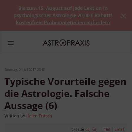
Bis zum 15. August auf jede Lektion in
psychologischer Astrologie 20,00 € Rabatt!
kostenfreie Probematerialien anfordern
Samstag, 01 Juli 2017 07:45
Typische Vorurteile gegen
die Astrologie. Falsche
Aussage (6)
Written by
Helen Fritsch
font size
Print
Email