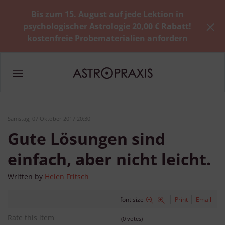
Bis zum 15. August auf jede Lektion in
psychologischer Astrologie 20,00 € Rabatt!
kostenfreie Probematerialien anfordern
Samstag, 07 Oktober 2017 20:30
Gute Lösungen sind
einfach, aber nicht leicht.
Written by
Helen Fritsch
font size
Print
Email
Rate this item
(0 votes)