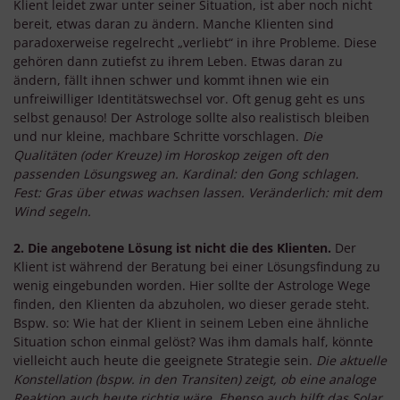
Klient leidet zwar unter seiner Situation, ist aber noch nicht
bereit, etwas daran zu ändern. Manche Klienten sind
paradoxerweise regelrecht „verliebt“ in ihre Probleme. Diese
gehören dann zutiefst zu ihrem Leben. Etwas daran zu
ändern, fällt ihnen schwer und kommt ihnen wie ein
unfreiwilliger Identitätswechsel vor. Oft genug geht es uns
selbst genauso! Der Astrologe sollte also realistisch bleiben
und nur kleine, machbare Schritte vorschlagen.
Die
Qualitäten (oder Kreuze) im Horoskop zeigen oft den
passenden Lösungsweg an. Kardinal: den Gong schlagen.
Fest: Gras über etwas wachsen lassen. Veränderlich: mit dem
Wind segeln.
2. Die angebotene Lösung ist nicht die des Klienten.
Der
Klient ist während der Beratung bei einer Lösungsfindung zu
wenig eingebunden worden. Hier sollte der Astrologe Wege
finden, den Klienten da abzuholen, wo dieser gerade steht.
Bspw. so: Wie hat der Klient in seinem Leben eine ähnliche
Situation schon einmal gelöst? Was ihm damals half, könnte
vielleicht auch heute die geeignete Strategie sein.
Die aktuelle
Konstellation (bspw. in den Transiten) zeigt, ob eine analoge
Reaktion auch heute richtig wäre. Ebenso auch hilft das Solar,