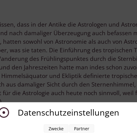
sen, dass in der Antike die Astrologen und Astr
und nach damaliger Überzeugung auch befassen mus
s, hatten sowohl von Astronomie als auch von Astro
er, was sie taten. Die Einführung des tropischen 
anderung des Frühlingspunktes durch die Sternbild
und den Jahreszeiten hatte man indes schon zuv
 Himmelsäquator und Ekliptik definierte tropische 
ich aus damaliger Sicht durch den Sternenhimmel
 für die Astrologie auch heute noch sinnvoll, weil 
).
Datenschutzeinstellungen
Zwecke
Partner
ssage (9)