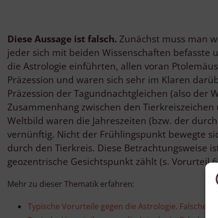
Diese Aussage ist falsch.
Zunächst muss man wis
jeder sich mit beiden Wissenschaften befasste 
die Astrologie einführten, allen voran Ptolemäu
Präzession und waren sich sehr im Klaren darüb
Präzession der Tagundnachtgleichen (also der W
Zusammenhang zwischen den Tierkreiszeichen 
Weltbild waren die Jahreszeiten (bzw. der durch
vernünftig. Nicht der Frühlingspunkt bewegte s
durch den Tierkreis. Diese Betrachtungsweise ist
geozentrische Gesichtspunkt zählt (s. Vorurteil 6
Mehr zu dieser Thematik erfahren:
Typische Vorurteile gegen die Astrologie. Falsche Au