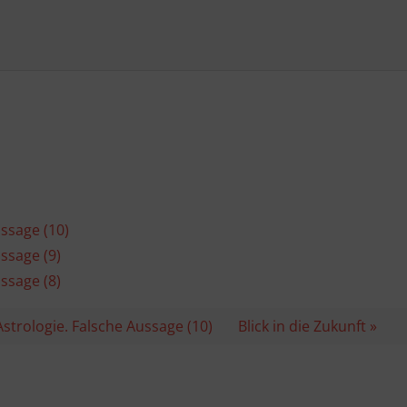
Analyse von Zielgruppen durch Statistiken oder Kombinationen von Daten aus
erschiedenen Quellen
Entwicklung und Verbesserung der Angebote
Verwendung reduzierter Daten zur Auswahl von Inhalten
Besondere Features:
Verwendung genauer Standortdaten
Endgeräteeigenschaften zur Identifikation aktiv abfragen
ussage (10)
ssage (9)
ssage (8)
Astrologie. Falsche Aussage (10)
Blick in die Zukunft »