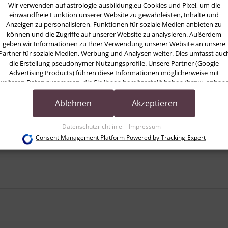
ssage (8)
Wir verwenden auf astrologie-ausbildung.eu Cookies und Pixel, um die
einwandfreie Funktion unserer Website zu gewährleisten, Inhalte und
ssage (7)
Anzeigen zu personalisieren, Funktionen für soziale Medien anbieten zu
ssage (6)
können und die Zugriffe auf unserer Website zu analysieren. Außerdem
geben wir Informationen zu Ihrer Verwendung unserer Website an unsere
ssage (5)
Partner für soziale Medien, Werbung und Analysen weiter. Dies umfasst auc
die Erstellung pseudonymer Nutzungsprofile. Unsere Partner (Google
Advertising Products) führen diese Informationen möglicherweise mit
weiteren Daten zusammen, die Sie ihnen bereitgestellt haben (bspw. anhan
eines persönlichen Accounts) oder welche sie im Rahmen Ihrer Nutzung der
Dienste gesammelt haben (bspw. Nutzungsdaten anderer Geräte). Ihre
Ablehnen
Akzeptieren
Einwilligung zur Nutzung von Cookies und Pixeln können Sie jederzeit
widerrufen, indem Sie auf den Datenschutz-Button links unten klicken und
Datenschutzrichtlinie
Impressum
dort die entsprechenden Anpassungen vornehmen.
Consent Management Platform Powered by Tracking-Expert
Zwecke der Datenverarbeitung durch unsere Partner:
Speichern von oder Zugriff auf Informationen auf einem Endgerät
Verwendung reduzierter Daten zur Auswahl von Werbeanzeigen
Erstellung von Profilen für personalisierte Werbung
Verwendung von Profilen zur Auswahl personalisierter Werbung
Erstellung von Profilen zur Personalisierung von Inhalten
Verwendung von Profilen zur Auswahl personalisierter Inhalte
Messung der Werbeleistung
Messung der Performance von Inhalten