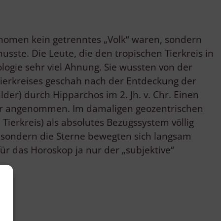
onomen kein getrenntes „Volk“ waren, sondern
ste. Die Leute, die den tropischen Tierkreis in
logie sehr viel Ahnung. Sie wussten von der
Tierkreises geschah nach der Entdeckung der
er) durch Hipparchos im 2. Jh. v. Chr. Einen
or angenommen. Im damaligen geozentrischen
Tierkreis) als absolutes Bezugssystem völlig
, sondern die Sterne bewegten sich langsam
für das Horoskop ja nur der „subjektive“