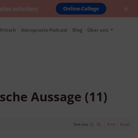
alien anfordern
Online-College
Fritsch
Astropraxis-Podcast
Blog
Über uns
lsche Aussage (11)
font size
Print
Email