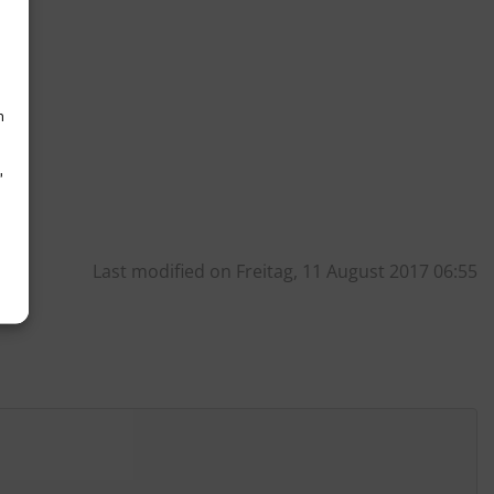
h
d
Last modified on Freitag, 11 August 2017 06:55