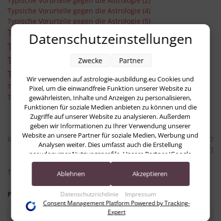
Typische Vorurteile gegen die Astrologie (2)
Typsiche Vorurteile gegen die Astrologie (4)
Typische Vorurteile gegen die Astrologie (5)
Typische Vorurteile gegen die Astrologie (6)
Datenschutzeinstellungen
Typische Vorurteile gegen die Astrologie (7)
Typische Vorurteile gegen die Astrologie (8)
Zwecke
Partner
Typische Vorurteile gegen die Astrologie (9)
Wir verwenden auf astrologie-ausbildung.eu Cookies und
Typische Vorurteile gegen die Astrologie 10)
Pixel, um die einwandfreie Funktion unserer Website zu
Typische Vorurteile gegen die Astrologie (11)
gewährleisten, Inhalte und Anzeigen zu personalisieren,
Funktionen für soziale Medien anbieten zu können und die
Zugriffe auf unserer Website zu analysieren. Außerdem
geben wir Informationen zu Ihrer Verwendung unserer
Website an unsere Partner für soziale Medien, Werbung und
Read
3083
times
Last modified on Freitag, 11 August 2017
Analysen weiter. Dies umfasst auch die Erstellung
07:03
pseudonymer Nutzungsprofile. Unsere Partner (Google
Advertising Products) führen diese Informationen
Tweet
möglicherweise mit weiteren Daten zusammen, die Sie ihnen
Ablehnen
Akzeptieren
bereitgestellt haben (bspw. anhand eines persönlichen
Accounts) oder welche sie im Rahmen Ihrer Nutzung der
Published in
Astro
Datenschutzrichtlinie
Impressum
Dienste gesammelt haben (bspw. Nutzungsdaten anderer
Consent Management Platform Powered by Tracking-
Geräte). Ihre Einwilligung zur Nutzung von Cookies und
Expert
Pixeln können Sie jederzeit widerrufen, indem Sie auf den