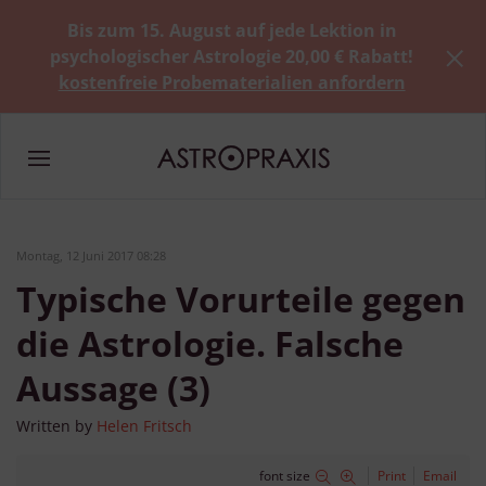
Bis zum 15. August auf jede Lektion in
psychologischer Astrologie 20,00 € Rabatt!
kostenfreie Probematerialien anfordern
Montag, 12 Juni 2017 08:28
Typische Vorurteile gegen
die Astrologie. Falsche
Aussage (3)
Written by
Helen Fritsch
font size
Print
Email