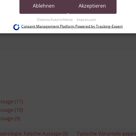
Dienste gesammelt haben (bspw. Nutzungsdaten anderer Geräte). Ihre
Ablehnen
Akzeptieren
Einwilligung zur Nutzung von Cookies und Pixeln können Sie jederzeit
widerrufen, indem Sie auf den Datenschutz-Button links unten klicken und
Datenschutzrichtlinie
Impressum
dort die entsprechenden Anpassungen vornehmen.
Consent Management Platform Powered by Tracking-Expert
Zwecke der Datenverarbeitung durch unsere Partner:
Speichern von oder Zugriff auf Informationen auf einem Endgerät
Verwendung reduzierter Daten zur Auswahl von Werbeanzeigen
Erstellung von Profilen für personalisierte Werbung
Verwendung von Profilen zur Auswahl personalisierter Werbung
Erstellung von Profilen zur Personalisierung von Inhalten
Verwendung von Profilen zur Auswahl personalisierter Inhalte
Messung der Werbeleistung
Messung der Performance von Inhalten
Analyse von Zielgruppen durch Statistiken oder Kombinationen von Daten aus
erschiedenen Quellen
Entwicklung und Verbesserung der Angebote
Verwendung reduzierter Daten zur Auswahl von Inhalten
ussage (11)
Besondere Features:
ussage (10)
Verwendung genauer Standortdaten
Endgeräteeigenschaften zur Identifikation aktiv abfragen
ssage (9)
Astrologie. Falsche Aussage (6)
Typische Vorurteile gegen 