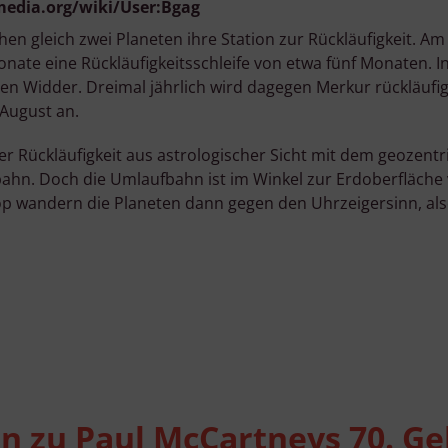
media.org/wiki/User:Bgag
n gleich zwei Planeten ihre Station zur Rückläufigkeit. Am 13
nate eine Rückläufigkeitsschleife von etwa fünf Monaten. I
ichen Widder. Dreimal jährlich wird dagegen Merkur rückläuf
 August an.
Rückläufigkeit aus astrologischer Sicht mit dem geozentri
bahn. Doch die Umlaufbahn ist im Winkel zur Erdoberfläche v
kop wandern die Planeten dann gegen den Uhrzeigersinn, al
 zu Paul McCartneys 70. Ge