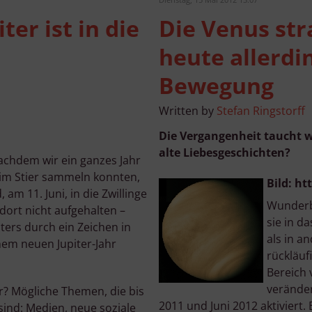
ter ist in die
Die Venus st
heute allerdi
Bewegung
Written by
Stefan Ringstorff
Die Vergangenheit taucht wi
alte Liebesgeschichten?
achdem wir ein ganzes Jahr
 im Stier sammeln konnten,
Bild: h
am 11. Juni, in die Zwillinge
Wunderba
 dort nicht aufgehalten –
sie in d
ters durch ein Zeichen in
als in a
em neuen Jupiter-Jahr
rückläuf
Bereich 
veränder
r? Mögliche Themen, die bis
2011 und Juni 2012 aktiviert. 
ind: Medien, neue soziale