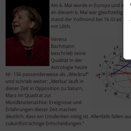
Am 6. Mai wurde in Europa und in D
an diesem 6. Mai war gleichzeitig V
stand der Vollmond bei 16 Grad Stie
mit Lilith.
Verena
Bachmann
beschrieb seine
Qualität in der
Astrologie heute
Nr. 156 passenderweise als „Weckruf“
und schrieb weiter: „Merkur läuft in
dieser Zeit in Opposition zu Saturn,
Mars im Quadrat zur
Mondknotenachse: Ereignisse und
Erfahrungen dieser Zeit machen
v
deutlich, dass ein Umdenken nötig ist. Allenfalls fallen au
zukunftsträchtige Entscheidungen.“