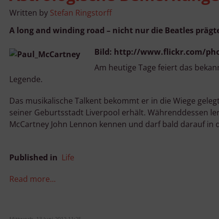
Written by
Stefan Ringstorff
A long and winding road – nicht nur die Beatles prägt
Bild: http://www.flickr.com/ph
Am heutige Tage feiert das bekann
Legende.
Das musikalische Talkent bekommt er in die Wiege gelegt.
seiner Geburtsstadt Liverpool erhält. Währenddessen le
McCartney John Lennon kennen und darf bald darauf in 
Published in
Life
Read more...
Mittwoch, 13 Juni 2012 11:25