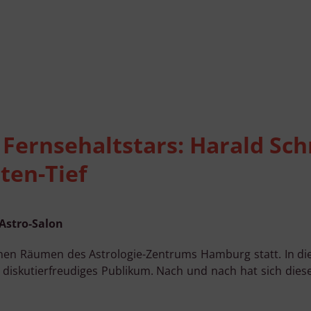
Verwendung genauer Standortdaten
Endgeräteeigenschaften zur Identifikation aktiv abfragen
Fernsehaltstars: Harald Sch
ten-Tief
 Astro-Salon
önen Räumen des Astrologie-Zentrums Hamburg statt. In d
diskutierfreudiges Publikum. Nach und nach hat sich diese