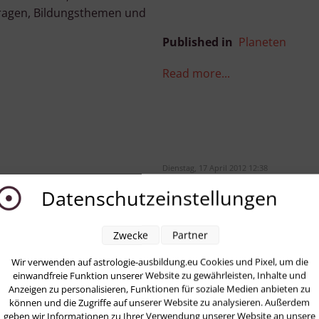
fragen, Bildungsthemen und
Published in
Planeten
Read more...
Dienstag, 17 April 2012 12:38
a Merkel und
Harte Zeiten 
Datenschutzeinstellungen
Written by
Stefan Ringstorff
Zwecke
Partner
Erst die Provokation und Ä
Wir verwenden auf astrologie-ausbildung.eu Cookies und Pixel, um die
einwandfreie Funktion unserer Website zu gewährleisten, Inhalte und
llmondtag
Bild: „G
Anzeigen zu personalisieren, Funktionen für soziale Medien anbieten zu
BY-SA 3
können und die Zugriffe auf unserer Website zu analysieren. Außerdem
http://commons.wikimedia.
geben wir Informationen zu Ihrer Verwendung unserer Website an unsere