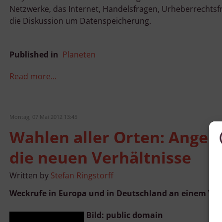
Netzwerke, das Internet, Handelsfragen, Urheberrechts
die Diskussion um Datenspeicherung.
Published in
Planeten
Read more...
Montag, 07 Mai 2012 13:45
Wahlen aller Orten: Angel
die neuen Verhältnisse
Written by
Stefan Ringstorff
Weckrufe in Europa und in Deutschland an einem Vo
Bild: public domain