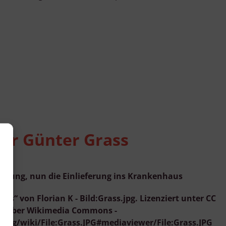
für Günter Grass
chtung, nun die Einlieferung ins Krankenhaus
rass“ von Florian K - Bild:Grass.jpg. Lizenziert unter CC
.0 über Wikimedia Commons -
org/wiki/File:Grass.JPG#mediaviewer/File:Grass.JPG