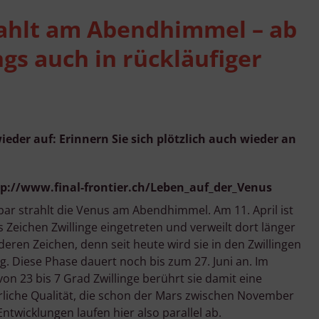
rahlt am Abendhimmel – ab
ngs auch in rückläufiger
eder auf: Erinnern Sie sich plötzlich auch wieder an
ttp://www.final-frontier.ch/Leben_auf_der_Venus
r strahlt die Venus am Abendhimmel. Am 11. April ist
as Zeichen Zwillinge eingetreten und verweilt dort länger
nderen Zeichen, denn seit heute wird sie in den Zwillingen
ig. Diese Phase dauert noch bis zum 27. Juni an. Im
von 23 bis 7 Grad Zwillinge berührt sie damit eine
liche Qualität, die schon der Mars zwischen November
Entwicklungen laufen hier also parallel ab.