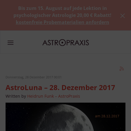
Bis zum 15. August auf jede Lektion in
psychologischer Astrologie 20,00 € Rabatt!
kostenfreie Probematerialien anfordern
Donnerstag, 28 Dezember 2017 00:01
AstroLuna – 28. Dezember 2017
Written by
Heidrun Funk – AstroPraxis