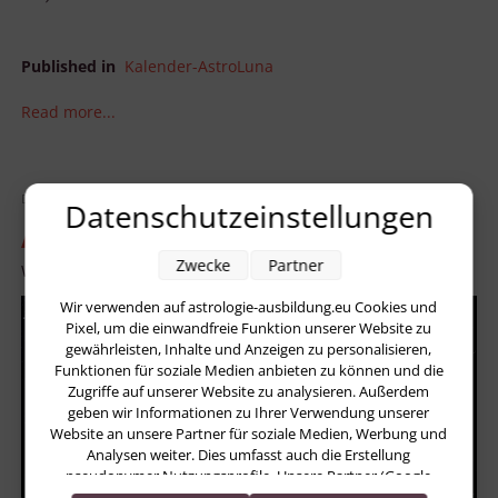
Published in
Kalender-AstroLuna
Read more...
Donnerstag, 21 Dezember 2017 00:01
Datenschutzeinstellungen
AstroLuna – 21. Dezember 2017
Zwecke
Partner
Written by
Heidrun Funk – AstroPraxis
Wir verwenden auf astrologie-ausbildung.eu Cookies und
Pixel, um die einwandfreie Funktion unserer Website zu
gewährleisten, Inhalte und Anzeigen zu personalisieren,
Funktionen für soziale Medien anbieten zu können und die
Zugriffe auf unserer Website zu analysieren. Außerdem
geben wir Informationen zu Ihrer Verwendung unserer
Website an unsere Partner für soziale Medien, Werbung und
Analysen weiter. Dies umfasst auch die Erstellung
pseudonymer Nutzungsprofile. Unsere Partner (Google
Advertising Products) führen diese Informationen