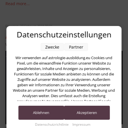
Read more...
Dienstag, 27 Februar 2018 00:01
Datenschutzeinstellungen
AstroLuna – 27. Februar 2018
Written by
Heidrun Funk – AstroPraxis
Zwecke
Partner
Wir verwenden auf astrologie-ausbildung.eu Cookies und
Pixel, um die einwandfreie Funktion unserer Website zu
gewährleisten, Inhalte und Anzeigen zu personalisieren,
Funktionen für soziale Medien anbieten zu können und die
Zugriffe auf unserer Website zu analysieren. Außerdem
geben wir Informationen zu Ihrer Verwendung unserer
Website an unsere Partner für soziale Medien, Werbung und
Analysen weiter. Dies umfasst auch die Erstellung
pseudonymer Nutzungsprofile. Unsere Partner (Google
Advertising Products) führen diese Informationen
möglicherweise mit weiteren Daten zusammen, die Sie ihnen
Ablehnen
Akzeptieren
bereitgestellt haben (bspw. anhand eines persönlichen
Accounts) oder welche sie im Rahmen Ihrer Nutzung der
Datenschutzrichtlinie
Impressum
AstroLuna – 27. Februar 2018