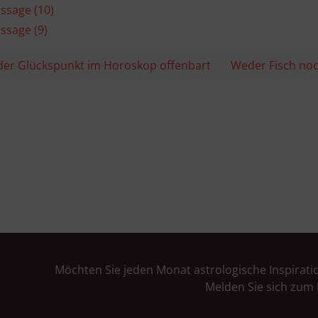
ussage (10)
ssage (9)
 der Glückspunkt im Horoskop offenbart
Weder Fisch noch
Möchten Sie jeden Monat astrologische Inspirati
Melden Sie sich zum 