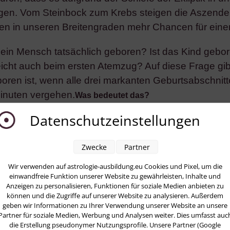
igen. Vom Steinbock zum Krebs steigen die Aszende
ehen in unseren Breitengraden mehr Chancen für ei
ein Mensch tatsächlich geboren? Ist das Kind gebor
icht auch beim ersten Atemzug? Auf diese Frage gib
boren ist, wenn alle drei markanten Geburtsabschnit
inuten vergehen.
Was bedeutet das?
Datenschutzeinstellungen
eines Menschen, seine Geburt, ein Prozess ist, als
ren langsamer. Auf keinen Fall gibt es eine Geburt v
Zwecke
Partner
ozess in kleinen Etappen.
Wir verwenden auf astrologie-ausbildung.eu Cookies und Pixel, um die
sse im Leben eines Menschen, seine Geburt und sein 
einwandfreie Funktion unserer Website zu gewährleisten, Inhalte und
Anzeigen zu personalisieren, Funktionen für soziale Medien anbieten zu
chen exakter Berechnung und Wirklichkeit: Für die
können und die Zugriffe auf unserer Website zu analysieren. Außerdem
are exakt berechnet. Daraus ergibt sich eine typisch
geben wir Informationen zu Ihrer Verwendung unserer Website an unsere
Partner für soziale Medien, Werbung und Analysen weiter. Dies umfasst auc
akt interpretieren und klammert sich an eine Genauig
die Erstellung pseudonymer Nutzungsprofile. Unsere Partner (Google