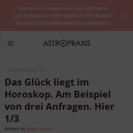
Bis zum 15. August auf jede Lektion in
psychologischer Astrologie 20,00 € Rabatt!
kostenfreie Probematerialien anfordern
Freitag, 07 April 2017 17:53
Das Glück liegt im
Horoskop. Am Beispiel
von drei Anfragen. Hier
1/3
Written by
Helen Fritsch