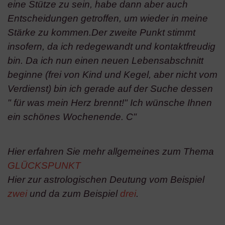
eine Stütze zu sein, habe dann aber auch
Verwendung reduzierter Daten zur Auswahl von Werbeanzeigen
Erstellung von Profilen für personalisierte Werbung
Entscheidungen getroffen, um wieder in meine
Verwendung von Profilen zur Auswahl personalisierter Werbung
Erstellung von Profilen zur Personalisierung von Inhalten
Stärke zu kommen.Der zweite Punkt stimmt
Verwendung von Profilen zur Auswahl personalisierter Inhalte
Messung der Werbeleistung
insofern, da ich redegewandt und kontaktfreudig
Messung der Performance von Inhalten
bin. Da ich nun einen neuen Lebensabschnitt
Analyse von Zielgruppen durch Statistiken oder Kombinationen
von Daten aus verschiedenen Quellen
beginne (frei von Kind und Kegel, aber nicht vom
Entwicklung und Verbesserung der Angebote
Verwendung reduzierter Daten zur Auswahl von Inhalten
Verdienst) bin ich gerade auf der Suche dessen
Besondere Features:
" für was mein Herz brennt!" Ich wünsche Ihnen
Verwendung genauer Standortdaten
ein schönes Wochenende. C"
Endgeräteeigenschaften zur Identifikation aktiv abfragen
Hier erfahren Sie mehr allgemeines zum Thema
GLÜCKSPUNKT
Hier zur astrologischen Deutung vom Beispiel
zwei
und da zum Beispiel
drei
.