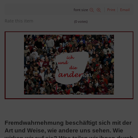
font size
Print
Email
Rate this item
(0 votes)
Fremdwahrnehmung beschäftigt sich mit der
Art und Weise, wie andere uns sehen.
Wie