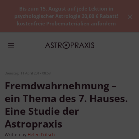
Bis zum 15. August auf jede Lektion in
psychologischer Astrologie 20,00 € Rabatt!
kostenfreie Probematerialien anfordern
Dienstag, 11 April 2017 08:58
Fremdwahrnehmung –
ein Thema des 7. Hauses.
Eine Studie der
Astropraxis
Written by
Helen Fritsch