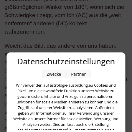
größtmöglichen Winkel von 180°, worin sich die
Schwierigkeit zeigt, vom Ich (AC) aus die „weit
entfernten“ anderen (DC) korrekt
wahrzunehmen.
Weicht das Bild, das andere von uns haben,
stark von unserem Selbstbild ab, so sollten wir
Datenschutzeinstellungen
dieses vermutlich überdenken. Allerdings ist
dabei zu differenzieren: Um was für Feedbacks
Zwecke
Partner
handelt es sich dabei? Stammen die Reaktionen
Wir verwenden auf astrologie-ausbildung.eu Cookies und
von Menschen, die uns eher annehmen oder
Pixel, um die einwandfreie Funktion unserer Website zu
ablehnen? Ist der Blickwinkel überwiegend
gewährleisten, Inhalte und Anzeigen zu personalisieren,
Funktionen für soziale Medien anbieten zu können und die
wohlwollend, gleichgültig oder kritisch? Wie wir
Zugriffe auf unserer Website zu analysieren. Außerdem
sehen, ist es gar nicht so einfach, ein
geben wir Informationen zu Ihrer Verwendung unserer
Website an unsere Partner für soziale Medien, Werbung und
realistisches Bild zu erhalten. Im Horoskop zeigt
Analysen weiter. Dies umfasst auch die Erstellung
sich aber die Einstellung der anderen relativ
pseudonymer Nutzungsprofile. Unsere Partner (Google