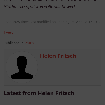
Verwendung genauer Standortdaten
Studie, die später veröffentlicht wird.
Endgeräteeigenschaften zur Identifikation aktiv abfragen
Read
2925
times
Last modified on Sonntag, 30 April 2017 19:59
Tweet
Published in
Astro
Helen Fritsch
Latest from Helen Fritsch