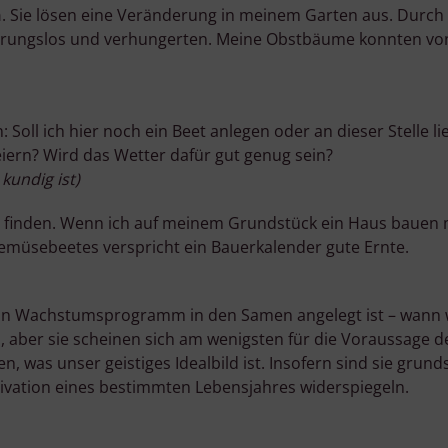
n
. Sie lösen eine Veränderung in meinem Garten aus. Durch
Verwendung genauer Standortdaten
Endgeräteeigenschaften zur Identifikation aktiv abfragen
erungslos und verhungerten. Meine Obstbäume konnten vo
: Soll ich hier noch ein Beet anlegen oder an dieser Stelle 
iern? Wird das Wetter dafür gut genug sein?
kundig ist)
u finden. Wenn ich auf meinem Grundstück ein Haus bauen m
emüsebeetes verspricht ein Bauerkalender gute Ernte.
ein Wachstumsprogramm in den Samen angelegt ist – wann w
er sie scheinen sich am wenigsten für die Voraussage der 
as unser geistiges Idealbild ist. Insofern sind sie grundsät
tivation eines bestimmten Lebensjahres widerspiegeln.